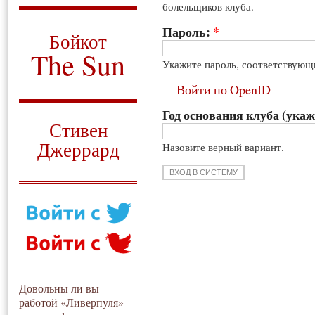
болельщиков клуба.
О том, когда появился
и зачем нужен
Пароль:
*
Бойкот
The Sun
Укажите пароль, соответствующ
Для тех, у кого всё ещё остались
Войти по OpenID
вопросы
Год основания клуба (укаж
Русский перевод
Стивен
Джеррард
Назовите верный вариант.
Моя история
Довольны ли вы
работой «Ливерпуля»