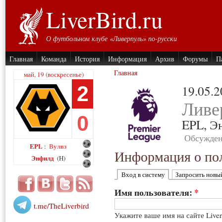
LiverBird.ru
О футбольном клубе «Ливерпуль» по-русски
Главная
Команда
История
Информация
Архив
Форумы
П
Главная
май, 19 (воскресенье)
2
19.05.
Ливе
0
EPL,
Э
Обсужден
EPL
Вулвз
:
Информация о пол
Энфилд
(H)
Вход в систему
Запросить новы
Имя пользователя:
*
t.me/TheLiverbird
Укажите ваше имя на сайте Live