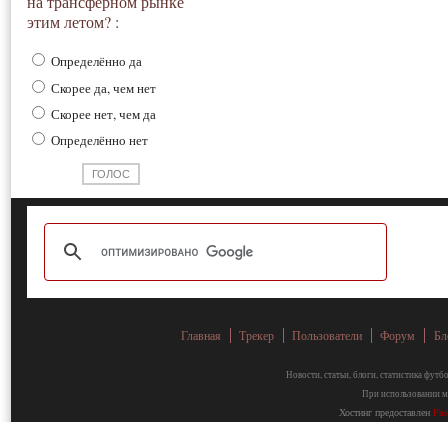
на трансферном рынке
этим летом? :
Определённо да
Скорее да, чем нет
Скорее нет, чем да
Определённо нет
Главная
Трекер
Пользователи
Форум
Бл
Новости, статьи, блоги, статистика фут
При использовании ма
Хостинг предоставлен
Fa