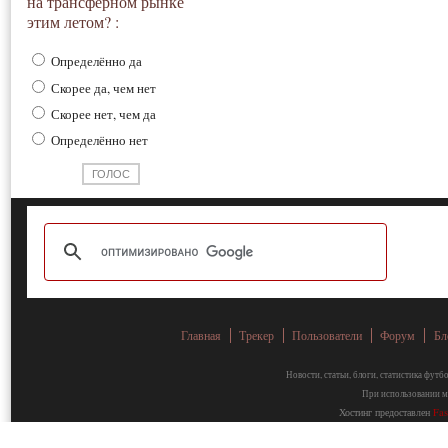
на трансферном рынке
этим летом? :
Определённо да
Скорее да, чем нет
Скорее нет, чем да
Определённо нет
Главная
Трекер
Пользователи
Форум
Бл
Новости, статьи, блоги, статистика фут
При использовании ма
Хостинг предоставлен
Fa