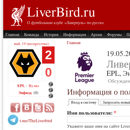
LiverBird.ru
О футбольном клубе «Ливерпуль» по-русски
Главная
Команда
История
Информация
Архив
Форумы
П
Главная
май, 19 (воскресенье)
2
19.05.
Ливе
0
EPL,
Э
Обсужден
EPL
Вулвз
:
Информация о пол
Энфилд
(H)
Вход в систему
Запросить новы
Имя пользователя:
*
t.me/TheLiverbird
Укажите ваше имя на сайте Live