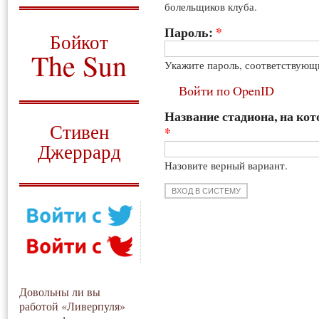
болельщиков клуба.
О том, когда появился
и зачем нужен
Пароль:
*
Бойкот
The Sun
Укажите пароль, соответствующ
Для тех, у кого всё ещё остались
Войти по OpenID
вопросы
Название стадиона, на кот
Русский перевод
Стивен
*
Джеррард
Назовите верный вариант.
Моя история
Довольны ли вы
работой «Ливерпуля»