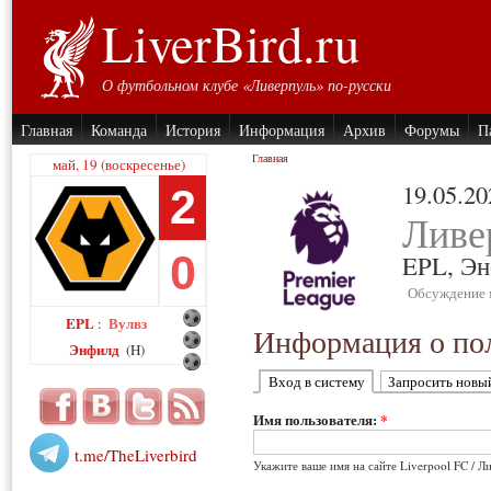
LiverBird.ru
О футбольном клубе «Ливерпуль» по-русски
Главная
Команда
История
Информация
Архив
Форумы
П
Главная
май, 19 (воскресенье)
19.05.20
2
Ливе
0
EPL,
Эн
Обсуждение 
EPL
Вулвз
:
Информация о пол
Энфилд
(H)
Вход в систему
Запросить новы
Имя пользователя:
*
t.me/TheLiverbird
Укажите ваше имя на сайте Liverpool FC / Л