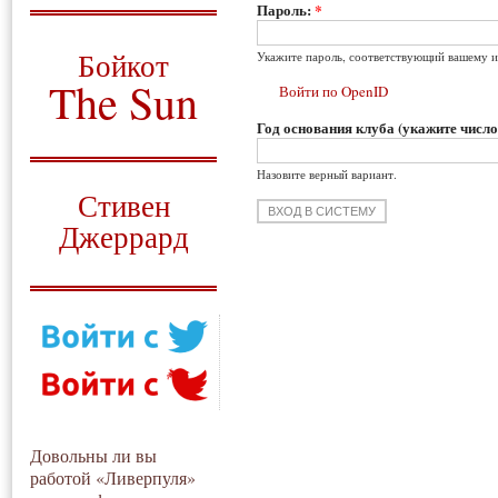
Пароль:
*
О том, когда появился
и зачем нужен
Бойкот
Укажите пароль, соответствующий вашему и
The Sun
Войти по OpenID
Год основания клуба (укажите число
Для тех, у кого всё ещё остались
вопросы
Назовите верный вариант.
Русский перевод
Стивен
Джеррард
Моя история
Довольны ли вы
работой «Ливерпуля»