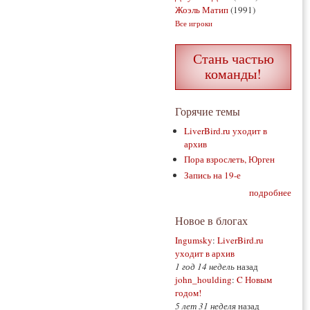
Жоэль Матип
(1991)
Все игроки
Стань частью
команды!
Горячие темы
LiverBird.ru уходит в
архив
Пора взрослеть, Юрген
Запись на 19-е
подробнее
Новое в блогах
Ingumsky
:
LiverBird.ru
уходит в архив
1 год 14 недель
назад
john_houlding
:
C Новым
годом!
5 лет 31 неделя
назад