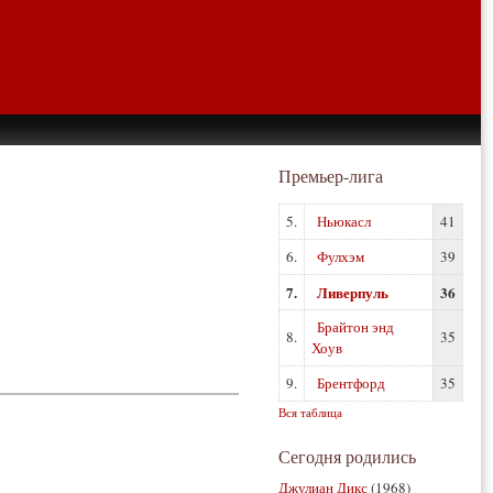
Премьер-лига
5.
Ньюкасл
41
6.
Фулхэм
39
7.
Ливерпуль
36
Брайтон энд
8.
35
Хоув
9.
Брентфорд
35
Вся таблица
Сегодня родились
Джулиан Дикс
(1968)