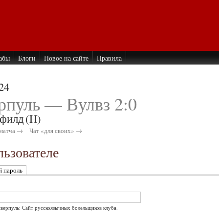
абы
Блоги
Новое на сайте
Правила
24
рпуль — Вулвз 2:0
филд
(H)
матча →
Чат «для своих» →
ьзователе
й пароль
иверпуль: Сайт русскоязычных болельщиков клуба.