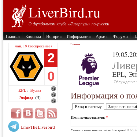
LiverBird.ru
О футбольном клубе «Ливерпуль» по-русски
Главная
Команда
История
Информация
Архив
Форумы
П
Главная
май, 19 (воскресенье)
19.05.20
2
Ливе
0
EPL,
Эн
Обсуждение 
EPL
Вулвз
:
Информация о пол
Энфилд
(H)
Вход в систему
Запросить новы
Имя пользователя:
*
t.me/TheLiverbird
Укажите ваше имя на сайте Liverpool FC / Л