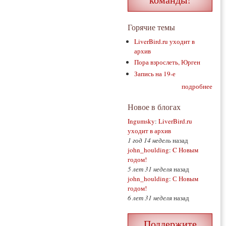
Горячие темы
LiverBird.ru уходит в
архив
Пора взрослеть, Юрген
Запись на 19-е
подробнее
Новое в блогах
Ingumsky
:
LiverBird.ru
уходит в архив
1 год 14 недель
назад
john_houlding
:
C Новым
годом!
5 лет 31 неделя
назад
john_houlding
:
С Новым
годом!
6 лет 31 неделя
назад
Поддержите