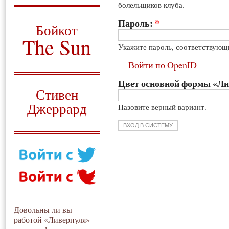
болельщиков клуба.
О том, когда появился
и зачем нужен
Пароль:
*
Бойкот
The Sun
Укажите пароль, соответствующ
Для тех, у кого всё ещё остались
Войти по OpenID
вопросы
Цвет основной формы «Л
Русский перевод
Стивен
Джеррард
Назовите верный вариант.
Моя история
Довольны ли вы
работой «Ливерпуля»