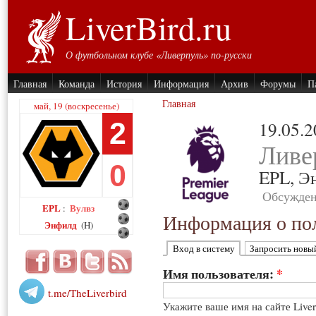
LiverBird.ru
О футбольном клубе «Ливерпуль» по-русски
Главная
Команда
История
Информация
Архив
Форумы
П
Главная
май, 19 (воскресенье)
2
19.05.
Ливе
0
EPL,
Э
Обсужден
EPL
Вулвз
:
Информация о пол
Энфилд
(H)
Вход в систему
Запросить новы
Имя пользователя:
*
t.me/TheLiverbird
Укажите ваше имя на сайте Live