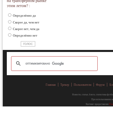
на трансферном рынке
этим летом? :
Определённо да
Скорее да, чем нет
Скорее нет, чем да
Определённо нет
Главная
Трекер
Пользователи
Форум
Бл
Новости, статьи, блоги, статистика фут
При использовании ма
Хостинг предоставлен
Fa