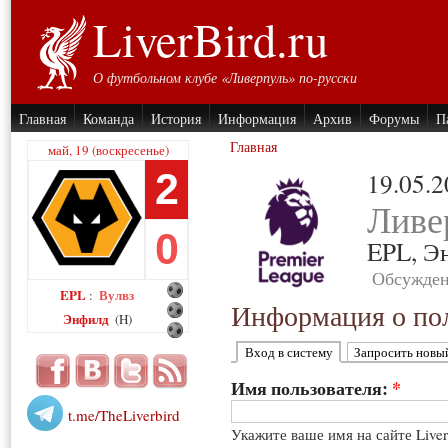
LiverBird.ru
О футбольном клубе «Ливерпуль» по-русски
Главная
Команда
История
Информация
Архив
Форумы
П
Главная
май, 19 (воскресенье)
2
19.05.
Ливе
0
EPL,
Э
Обсужден
EPL
Вулвз
:
Информация о пол
Энфилд
(H)
Вход в систему
Запросить новы
Имя пользователя:
*
t.me/TheLiverbird
Укажите ваше имя на сайте Live