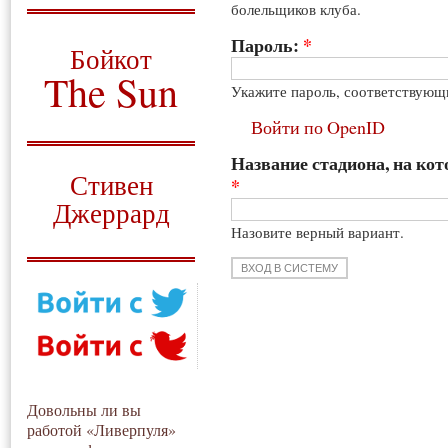
болельщиков клуба.
О том, когда появился
и зачем нужен
Пароль:
*
Бойкот
The Sun
Укажите пароль, соответствующ
Для тех, у кого всё ещё остались
Войти по OpenID
вопросы
Название стадиона, на кот
Русский перевод
Стивен
*
Джеррард
Назовите верный вариант.
Моя история
Довольны ли вы
работой «Ливерпуля»