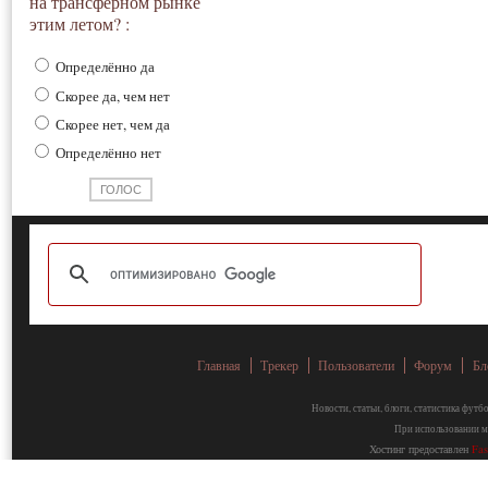
на трансферном рынке
этим летом? :
Определённо да
Скорее да, чем нет
Скорее нет, чем да
Определённо нет
Главная
Трекер
Пользователи
Форум
Бл
Новости, статьи, блоги, статистика фут
При использовании ма
Хостинг предоставлен
Fa