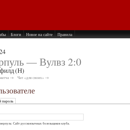
абы
Блоги
Новое на сайте
Правила
24
рпуль — Вулвз 2:0
филд
(H)
матча →
Чат «для своих» →
ьзователе
й пароль
иверпуль: Сайт русскоязычных болельщиков клуба.