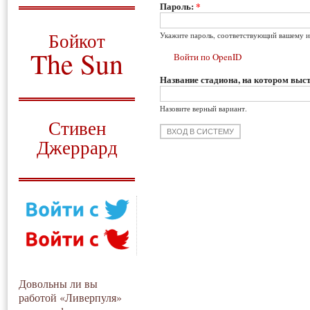
Пароль:
*
О том, когда появился
и зачем нужен
Бойкот
Укажите пароль, соответствующий вашему и
The Sun
Войти по OpenID
Название стадиона, на котором выст
Для тех, у кого всё ещё остались
вопросы
Назовите верный вариант.
Русский перевод
Стивен
Джеррард
Моя история
Довольны ли вы
работой «Ливерпуля»