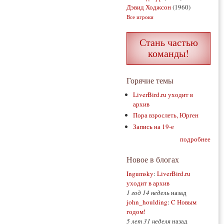
Дэвид Ходжсон
(1960)
Все игроки
Стань частью
команды!
Горячие темы
LiverBird.ru уходит в
архив
Пора взрослеть, Юрген
Запись на 19-е
подробнее
Новое в блогах
Ingumsky
:
LiverBird.ru
уходит в архив
1 год 14 недель
назад
john_houlding
:
C Новым
годом!
5 лет 31 неделя
назад