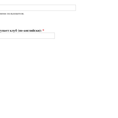
мени пользователя.
упает клуб (по-английски):
*