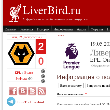
LiverBird.ru
О футбольном клубе «Ливерпуль» по-русски
Главная
Команда
История
Информация
Архив
Форумы
П
Главная
май, 19 (воскресенье)
19.05.20
2
Ливе
0
EPL,
Эн
Обсуждение 
EPL
Вулвз
:
Информация о пол
Энфилд
(H)
Вход в систему
Запросить новы
Имя пользователя:
*
t.me/TheLiverbird
Укажите ваше имя на сайте Liverpool FC / Л