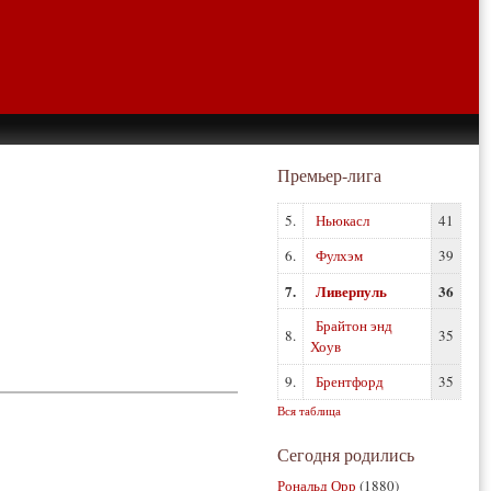
Премьер-лига
5.
Ньюкасл
41
6.
Фулхэм
39
7.
Ливерпуль
36
Брайтон энд
8.
35
Хоув
9.
Брентфорд
35
Вся таблица
Сегодня родились
Рональд Орр
(1880)