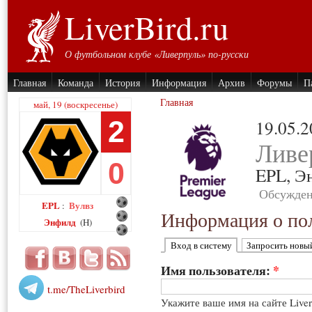
LiverBird.ru
О футбольном клубе «Ливерпуль» по-русски
Главная
Команда
История
Информация
Архив
Форумы
П
Главная
май, 19 (воскресенье)
2
19.05.
Ливе
0
EPL,
Э
Обсужден
EPL
Вулвз
:
Информация о пол
Энфилд
(H)
Вход в систему
Запросить новы
Имя пользователя:
*
t.me/TheLiverbird
Укажите ваше имя на сайте Live