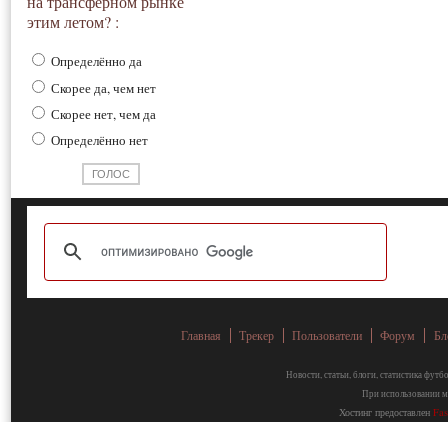
на трансферном рынке
этим летом? :
Определённо да
Скорее да, чем нет
Скорее нет, чем да
Определённо нет
Главная
Трекер
Пользователи
Форум
Бл
Новости, статьи, блоги, статистика фут
При использовании ма
Хостинг предоставлен
Fa