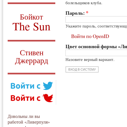
болельщиков клуба.
О том, когда появился
и зачем нужен
Пароль:
*
Бойкот
The Sun
Укажите пароль, соответствующ
Для тех, у кого всё ещё остались
Войти по OpenID
вопросы
Цвет основной формы «Л
Русский перевод
Стивен
Джеррард
Назовите верный вариант.
Моя история
Довольны ли вы
работой «Ливерпуля»