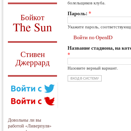
болельщиков клуба.
О том, когда появился
и зачем нужен
Пароль:
*
Бойкот
The Sun
Укажите пароль, соответствующ
Для тех, у кого всё ещё остались
Войти по OpenID
вопросы
Название стадиона, на кот
Русский перевод
Стивен
*
Джеррард
Назовите верный вариант.
Моя история
Довольны ли вы
работой «Ливерпуля»