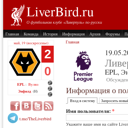
LiverBird.ru
О футбольном клубе «Ливерпуль» по-русски
Главная
Команда
История
Информация
Архив
Форумы
П
Главная
май, 19 (воскресенье)
2
19.05.
Ливе
0
EPL,
Э
Обсужден
EPL
Вулвз
:
Информация о пол
Энфилд
(H)
Вход в систему
Запросить новы
Имя пользователя:
*
t.me/TheLiverbird
Укажите ваше имя на сайте Live