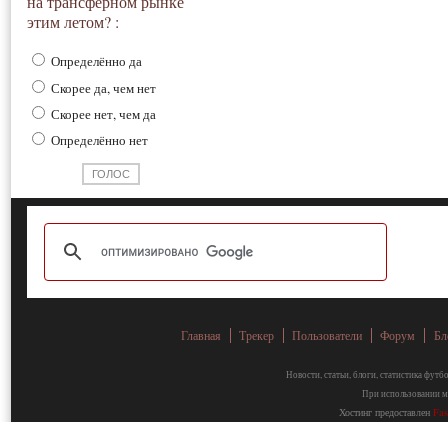
на трансферном рынке
этим летом? :
Определённо да
Скорее да, чем нет
Скорее нет, чем да
Определённо нет
Главная
Трекер
Пользователи
Форум
Бл
Новости, статьи, блоги, статистика фут
При использовании ма
Хостинг предоставлен
Fa