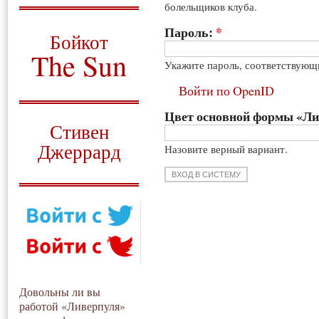
болельщиков клуба.
О том, когда появился
и зачем нужен
Пароль:
*
Бойкот
The Sun
Укажите пароль, соответствующ
Для тех, у кого всё ещё остались
Войти по OpenID
вопросы
Цвет основной формы «Л
Русский перевод
Стивен
Джеррард
Назовите верный вариант.
Моя история
Довольны ли вы
работой «Ливерпуля»