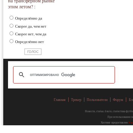
на трансферном рынке
этим летом? :
Определённо да
Скорее да, чем нет
Скорее нет, чем да
Определённо нет
Главная
Трекер
Пользователи
Форум
Бл
Новости, статьи, блоги, статистика фут
При использовании ма
Хостинг предоставлен
Fa