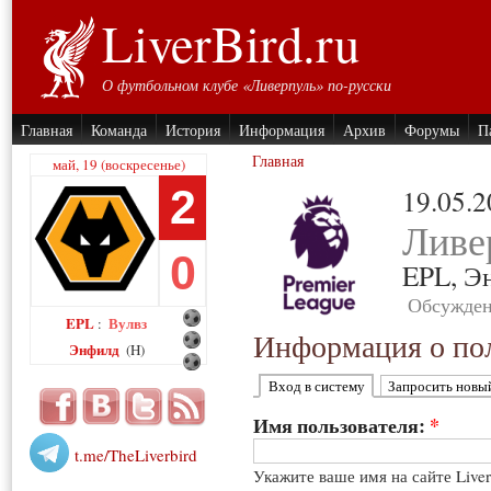
LiverBird.ru
О футбольном клубе «Ливерпуль» по-русски
Главная
Команда
История
Информация
Архив
Форумы
П
Главная
май, 19 (воскресенье)
2
19.05.
Ливе
0
EPL,
Э
Обсужден
EPL
Вулвз
:
Информация о пол
Энфилд
(H)
Вход в систему
Запросить новы
Имя пользователя:
*
t.me/TheLiverbird
Укажите ваше имя на сайте Live