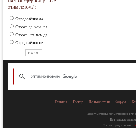
на трансферном рынке
этим летом? :
Определённо да
Скорее да, чем нет
Скорее нет, чем да
Определённо нет
Главная
Трекер
Пользователи
Форум
Бл
Новости, статьи, блоги, статистика фут
При использовании ма
Хостинг предоставлен
Fa