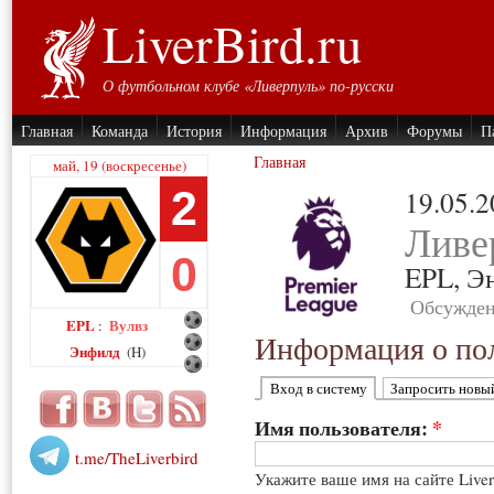
LiverBird.ru
О футбольном клубе «Ливерпуль» по-русски
Главная
Команда
История
Информация
Архив
Форумы
П
Главная
май, 19 (воскресенье)
2
19.05.
Ливе
0
EPL,
Э
Обсужден
EPL
Вулвз
:
Информация о пол
Энфилд
(H)
Вход в систему
Запросить новы
Имя пользователя:
*
t.me/TheLiverbird
Укажите ваше имя на сайте Live