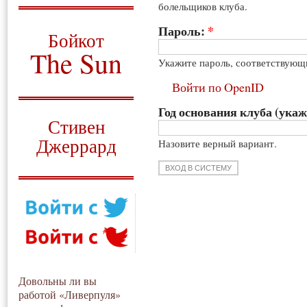
болельщиков клуба.
О том, когда появился
и зачем нужен
Пароль:
*
Бойкот
The Sun
Укажите пароль, соответствующ
Для тех, у кого всё ещё остались
Войти по OpenID
вопросы
Год основания клуба (укаж
Русский перевод
Стивен
Джеррард
Назовите верный вариант.
Моя история
Довольны ли вы
работой «Ливерпуля»