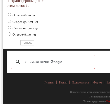
на трансферном рынке
этим летом? :
Определённо да
Скорее да, чем нет
Скорее нет, чем да
Определённо нет
Главная
Трекер
Пользователи
Форум
Бл
Новости, статьи, блоги, статистика фут
При использовании ма
Хостинг предоставлен
Fa