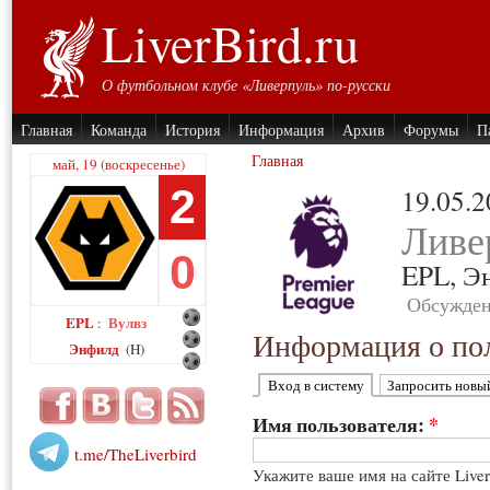
LiverBird.ru
О футбольном клубе «Ливерпуль» по-русски
Главная
Команда
История
Информация
Архив
Форумы
П
Главная
май, 19 (воскресенье)
2
19.05.
Ливе
0
EPL,
Э
Обсужден
EPL
Вулвз
:
Информация о пол
Энфилд
(H)
Вход в систему
Запросить новы
Имя пользователя:
*
t.me/TheLiverbird
Укажите ваше имя на сайте Live