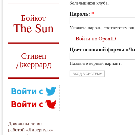
болельщиков клуба.
О том, когда появился
и зачем нужен
Пароль:
*
Бойкот
The Sun
Укажите пароль, соответствующ
Для тех, у кого всё ещё остались
Войти по OpenID
вопросы
Цвет основной формы «Л
Русский перевод
Стивен
Джеррард
Назовите верный вариант.
Моя история
Довольны ли вы
работой «Ливерпуля»