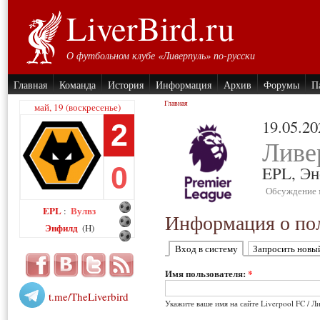
LiverBird.ru
О футбольном клубе «Ливерпуль» по-русски
Главная
Команда
История
Информация
Архив
Форумы
П
Главная
май, 19 (воскресенье)
19.05.20
2
Ливе
0
EPL,
Эн
Обсуждение 
EPL
Вулвз
:
Информация о пол
Энфилд
(H)
Вход в систему
Запросить новы
Имя пользователя:
*
t.me/TheLiverbird
Укажите ваше имя на сайте Liverpool FC / Л