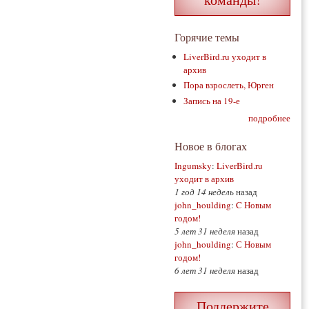
Горячие темы
LiverBird.ru уходит в
архив
Пора взрослеть, Юрген
Запись на 19-е
подробнее
Новое в блогах
Ingumsky
:
LiverBird.ru
уходит в архив
1 год 14 недель
назад
john_houlding
:
C Новым
годом!
5 лет 31 неделя
назад
john_houlding
:
С Новым
годом!
6 лет 31 неделя
назад
Поддержите