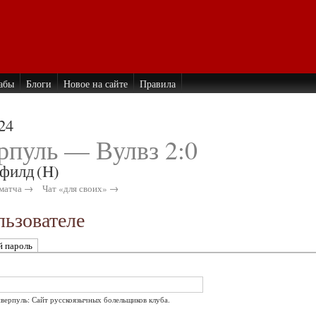
абы
Блоги
Новое на сайте
Правила
24
рпуль — Вулвз 2:0
филд
(H)
матча →
Чат «для своих» →
ьзователе
й пароль
иверпуль: Сайт русскоязычных болельщиков клуба.