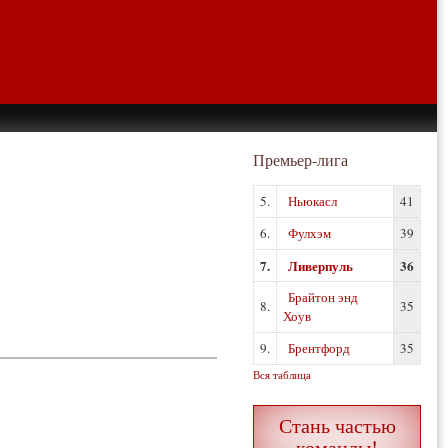
Премьер-лига
5.
Ньюкасл
41
6.
Фулхэм
39
7.
Ливерпуль
36
Брайтон энд
8.
35
Хоув
9.
Брентфорд
35
Вся таблица
Стань частью
команды!