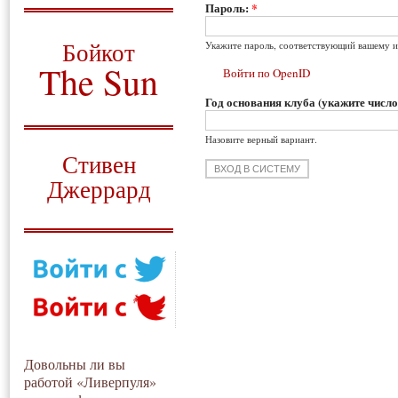
Пароль:
*
О том, когда появился
и зачем нужен
Бойкот
Укажите пароль, соответствующий вашему и
The Sun
Войти по OpenID
Год основания клуба (укажите число
Для тех, у кого всё ещё остались
вопросы
Назовите верный вариант.
Русский перевод
Стивен
Джеррард
Моя история
Довольны ли вы
работой «Ливерпуля»