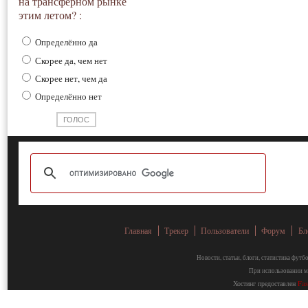
на трансферном рынке
этим летом? :
Определённо да
Скорее да, чем нет
Скорее нет, чем да
Определённо нет
Главная
Трекер
Пользователи
Форум
Бл
Новости, статьи, блоги, статистика фут
При использовании ма
Хостинг предоставлен
Fa