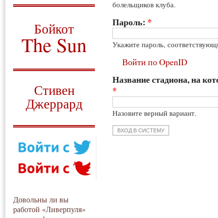
болельщиков клуба.
О том, когда появился
и зачем нужен
Пароль:
*
Бойкот
The Sun
Укажите пароль, соответствующ
Для тех, у кого всё ещё остались
Войти по OpenID
вопросы
Название стадиона, на кот
Русский перевод
Стивен
*
Джеррард
Назовите верный вариант.
Моя история
Довольны ли вы
работой «Ливерпуля»