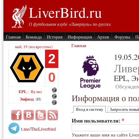
LiverBird.ru
О футбольном клубе «Ливерпуль» по-русски
Главная
Команда
История
Информация
Архив
Форумы
П
Главная
май, 19 (воскресенье)
2
19.05.
Ливе
0
EPL,
Э
Обсужден
EPL
Вулвз
:
Информация о пол
Энфилд
(H)
Вход в систему
Запросить новы
Имя пользователя:
*
t.me/TheLiverbird
Укажите ваше имя на сайте Live