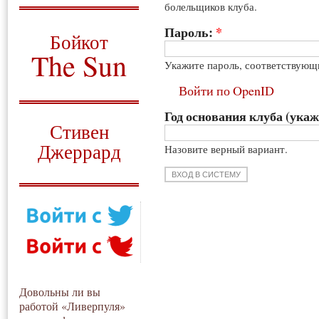
болельщиков клуба.
О том, когда появился
и зачем нужен
Пароль:
*
Бойкот
The Sun
Укажите пароль, соответствующ
Для тех, у кого всё ещё остались
Войти по OpenID
вопросы
Год основания клуба (укаж
Русский перевод
Стивен
Джеррард
Назовите верный вариант.
Моя история
Довольны ли вы
работой «Ливерпуля»