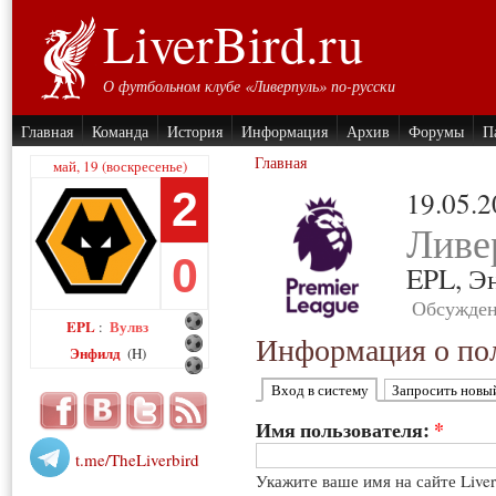
LiverBird.ru
О футбольном клубе «Ливерпуль» по-русски
Главная
Команда
История
Информация
Архив
Форумы
П
Главная
май, 19 (воскресенье)
2
19.05.
Ливе
0
EPL,
Э
Обсужден
EPL
Вулвз
:
Информация о пол
Энфилд
(H)
Вход в систему
Запросить новы
Имя пользователя:
*
t.me/TheLiverbird
Укажите ваше имя на сайте Live