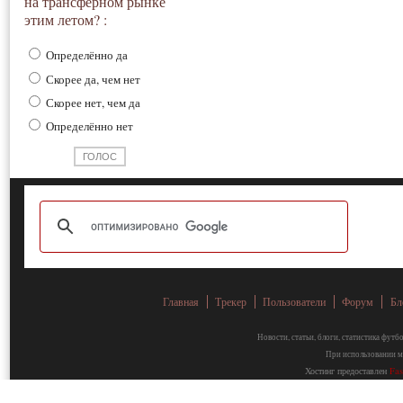
на трансферном рынке
этим летом? :
Определённо да
Скорее да, чем нет
Скорее нет, чем да
Определённо нет
Главная
Трекер
Пользователи
Форум
Бл
Новости, статьи, блоги, статистика фут
При использовании ма
Хостинг предоставлен
Fa