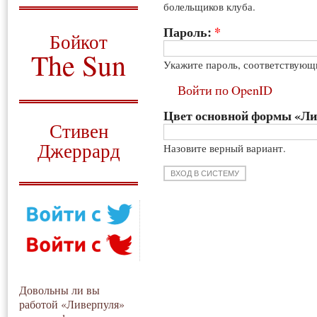
болельщиков клуба.
О том, когда появился
и зачем нужен
Пароль:
*
Бойкот
The Sun
Укажите пароль, соответствующ
Для тех, у кого всё ещё остались
Войти по OpenID
вопросы
Цвет основной формы «Л
Русский перевод
Стивен
Джеррард
Назовите верный вариант.
Моя история
Довольны ли вы
работой «Ливерпуля»