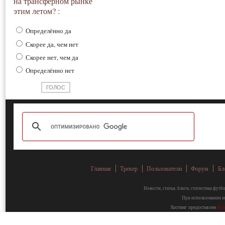
на трансферном рынке
этим летом? :
Определённо да
Скорее да, чем нет
Скорее нет, чем да
Определённо нет
Главная
Трекер
Пользователи
Форум
Бл
Новости, статьи, блоги, статистика фут
При использовании ма
Хостинг предоставлен
Fa