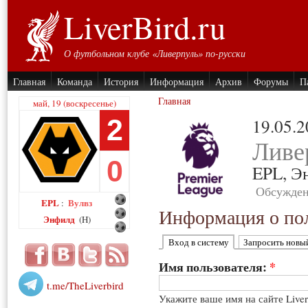
LiverBird.ru
О футбольном клубе «Ливерпуль» по-русски
Главная
Команда
История
Информация
Архив
Форумы
П
Главная
май, 19 (воскресенье)
2
19.05.
Ливе
0
EPL,
Э
Обсужден
EPL
Вулвз
:
Информация о пол
Энфилд
(H)
Вход в систему
Запросить новы
Имя пользователя:
*
t.me/TheLiverbird
Укажите ваше имя на сайте Live