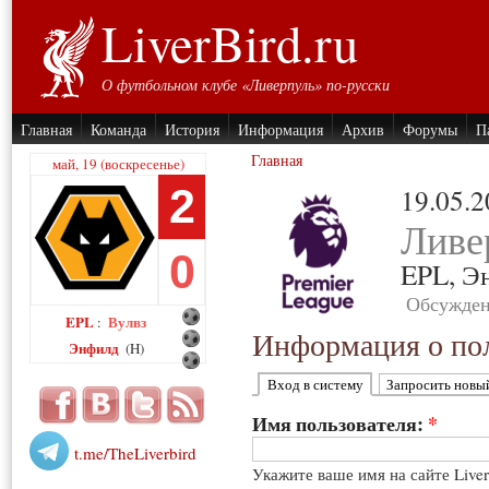
LiverBird.ru
О футбольном клубе «Ливерпуль» по-русски
Главная
Команда
История
Информация
Архив
Форумы
П
Главная
май, 19 (воскресенье)
2
19.05.
Ливе
0
EPL,
Э
Обсужден
EPL
Вулвз
:
Информация о пол
Энфилд
(H)
Вход в систему
Запросить новы
Имя пользователя:
*
t.me/TheLiverbird
Укажите ваше имя на сайте Live