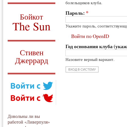
болельщиков клуба.
О том, когда появился
и зачем нужен
Пароль:
*
Бойкот
The Sun
Укажите пароль, соответствующ
Для тех, у кого всё ещё остались
Войти по OpenID
вопросы
Год основания клуба (укаж
Русский перевод
Стивен
Джеррард
Назовите верный вариант.
Моя история
Довольны ли вы
работой «Ливерпуля»