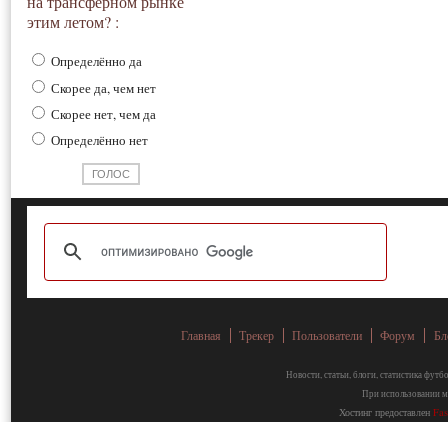
на трансферном рынке
этим летом? :
Определённо да
Скорее да, чем нет
Скорее нет, чем да
Определённо нет
Главная
Трекер
Пользователи
Форум
Бл
Новости, статьи, блоги, статистика фут
При использовании ма
Хостинг предоставлен
Fa