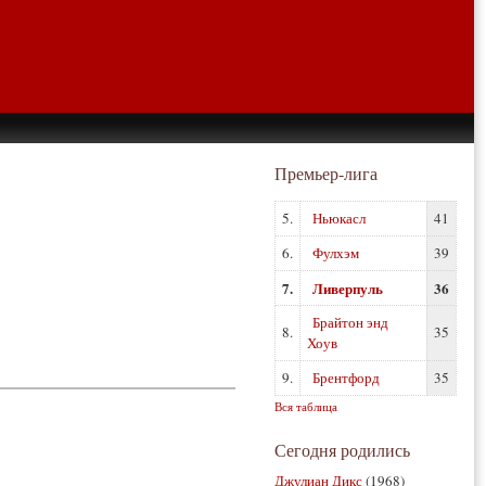
Премьер-лига
5.
Ньюкасл
41
6.
Фулхэм
39
7.
Ливерпуль
36
Брайтон энд
8.
35
Хоув
9.
Брентфорд
35
Вся таблица
Сегодня родились
Джулиан Дикс
(1968)