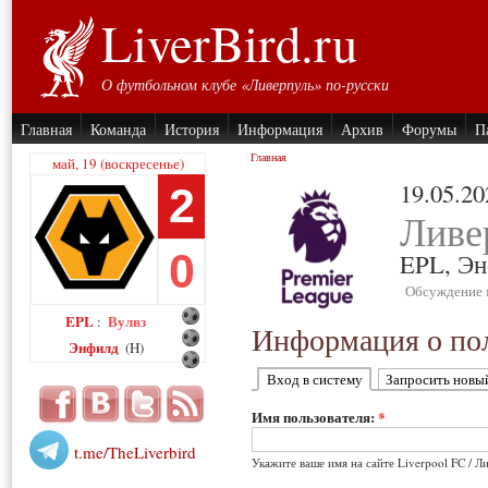
LiverBird.ru
О футбольном клубе «Ливерпуль» по-русски
Главная
Команда
История
Информация
Архив
Форумы
П
Главная
май, 19 (воскресенье)
19.05.20
2
Ливе
0
EPL,
Эн
Обсуждение 
EPL
Вулвз
:
Информация о пол
Энфилд
(H)
Вход в систему
Запросить новы
Имя пользователя:
*
t.me/TheLiverbird
Укажите ваше имя на сайте Liverpool FC / Л