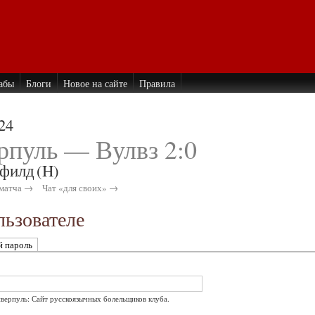
абы
Блоги
Новое на сайте
Правила
24
рпуль — Вулвз 2:0
филд
(H)
матча →
Чат «для своих» →
ьзователе
й пароль
иверпуль: Сайт русскоязычных болельщиков клуба.