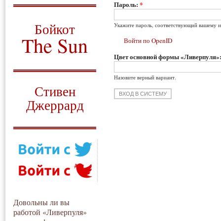
Пароль:
*
О том, когда появился
и зачем нужен
Бойкот
Укажите пароль, соответствующий вашему и
The Sun
Войти по OpenID
Цвет основной формы «Ливерпуля»
Для тех, у кого всё ещё остались
вопросы
Назовите верный вариант.
Русский перевод
Стивен
Джеррард
Моя история
Довольны ли вы
работой «Ливерпуля»