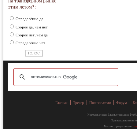
на трансферном рынке
этим летом? :
Определённо да
Скорее да, чем нет
Скорее нет, чем да
Определённо нет
Главная
Трекер
Пользователи
Форум
Бл
Новости, статьи, блоги, статистика фут
При использовании ма
Хостинг предоставлен
Fa