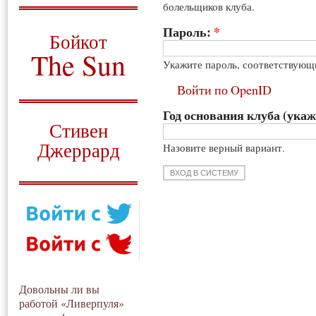
болельщиков клуба.
О том, когда появился
и зачем нужен
Пароль:
*
Бойкот
The Sun
Укажите пароль, соответствующ
Для тех, у кого всё ещё остались
Войти по OpenID
вопросы
Год основания клуба (укаж
Русский перевод
Стивен
Джеррард
Назовите верный вариант.
Моя история
Довольны ли вы
работой «Ливерпуля»