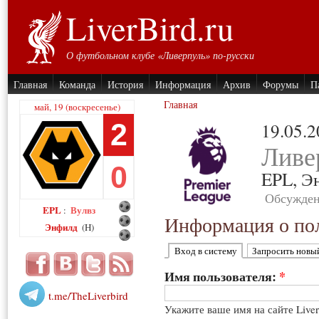
LiverBird.ru
О футбольном клубе «Ливерпуль» по-русски
Главная
Команда
История
Информация
Архив
Форумы
П
Главная
май, 19 (воскресенье)
2
19.05.
Ливе
0
EPL,
Э
Обсужден
EPL
Вулвз
:
Информация о пол
Энфилд
(H)
Вход в систему
Запросить новы
Имя пользователя:
*
t.me/TheLiverbird
Укажите ваше имя на сайте Live