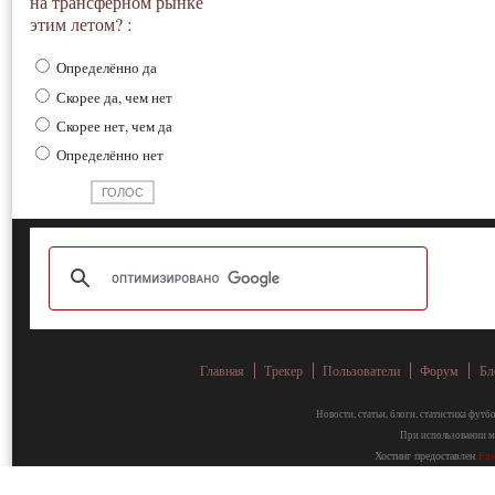
на трансферном рынке
этим летом? :
Определённо да
Скорее да, чем нет
Скорее нет, чем да
Определённо нет
Главная
Трекер
Пользователи
Форум
Бл
Новости, статьи, блоги, статистика фут
При использовании ма
Хостинг предоставлен
Fa