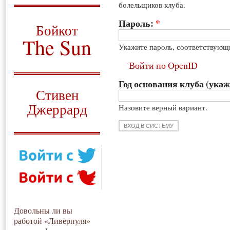
болельщиков клуба.
О том, когда появился
и зачем нужен
Пароль:
*
Бойкот
The Sun
Укажите пароль, соответствующ
Для тех, у кого всё ещё остались
Войти по OpenID
вопросы
Год основания клуба (укаж
Русский перевод
Стивен
Джеррард
Назовите верный вариант.
Моя история
Довольны ли вы
работой «Ливерпуля»