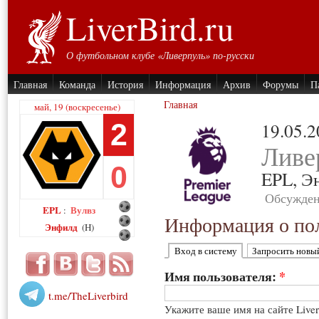
LiverBird.ru
О футбольном клубе «Ливерпуль» по-русски
Главная
Команда
История
Информация
Архив
Форумы
П
Главная
май, 19 (воскресенье)
2
19.05.
Ливе
0
EPL,
Э
Обсужден
EPL
Вулвз
:
Информация о пол
Энфилд
(H)
Вход в систему
Запросить новы
Имя пользователя:
*
t.me/TheLiverbird
Укажите ваше имя на сайте Live