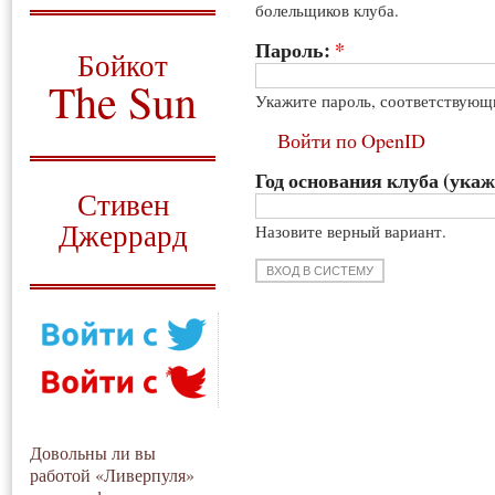
болельщиков клуба.
О том, когда появился
и зачем нужен
Пароль:
*
Бойкот
The Sun
Укажите пароль, соответствующ
Для тех, у кого всё ещё остались
Войти по OpenID
вопросы
Год основания клуба (укаж
Русский перевод
Стивен
Джеррард
Назовите верный вариант.
Моя история
Довольны ли вы
работой «Ливерпуля»