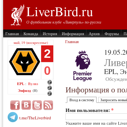
LiverBird.ru
О футбольном клубе «Ливерпуль» по-русски
Главная
Команда
История
Информация
Архив
Форумы
П
Главная
май, 19 (воскресенье)
2
19.05.
Ливе
0
EPL,
Э
Обсужден
EPL
Вулвз
:
Информация о пол
Энфилд
(H)
Вход в систему
Запросить новы
Имя пользователя:
*
t.me/TheLiverbird
Укажите ваше имя на сайте Live