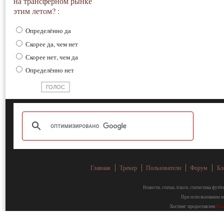
на трансферном рынке
этим летом? :
Определённо да
Скорее да, чем нет
Скорее нет, чем да
Определённо нет
Главная
Трекер
Пользователи
Форум
Бл
Новости, статьи, блоги, статистика фут
При использовании ма
Хостинг предоставлен
Fa