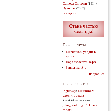
Сэмюэл Спикман
(1884)
Оуэн Бэк
(2002)
Все игроки
Стань частью
команды!
Горячие темы
LiverBird.ru уходит в
архив
Пора взрослеть, Юрген
Запись на 19-е
подробнее
Новое в блогах
Ingumsky
:
LiverBird.ru
уходит в архив
1 год 14 недель
назад
john_houlding
:
C Новым
годом!