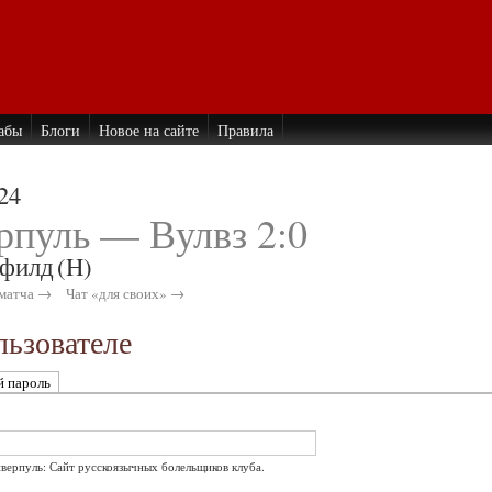
абы
Блоги
Новое на сайте
Правила
24
рпуль — Вулвз 2:0
филд
(H)
матча →
Чат «для своих» →
ьзователе
й пароль
иверпуль: Сайт русскоязычных болельщиков клуба.