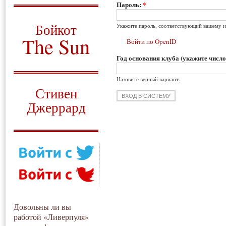
Пароль:
*
О том, когда появился
и зачем нужен
Бойкот
Укажите пароль, соответствующий вашему и
The Sun
Войти по OpenID
Год основания клуба (укажите число
Для тех, у кого всё ещё остались
вопросы
Назовите верный вариант.
Русский перевод
Стивен
Джеррард
Моя история
Довольны ли вы
работой «Ливерпуля»