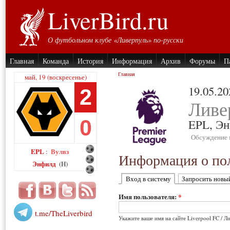
LiverBird.ru
О футбольном клубе «Ливерпуль» по-русски
Главная
Команда
История
Информация
Архив
Форумы
П
Главная
май, 19 (воскресенье)
19.05.20
2
Ливе
0
EPL,
Эн
Обсуждение 
EPL
Вулвз
:
Информация о пол
Энфилд
(H)
Вход в систему
Запросить новы
Имя пользователя:
*
t.me/TheLiverbird
Укажите ваше имя на сайте Liverpool FC / Л