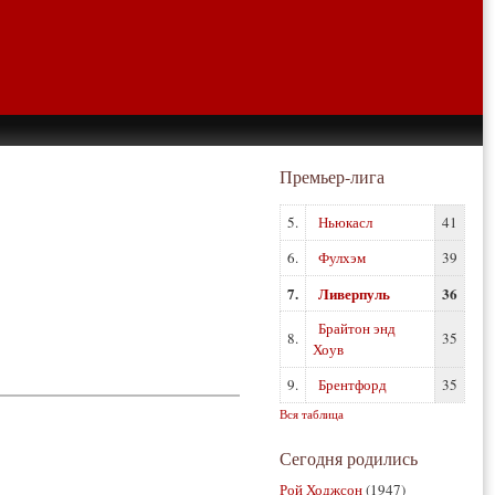
Премьер-лига
5.
Ньюкасл
41
6.
Фулхэм
39
7.
Ливерпуль
36
Брайтон энд
8.
35
Хоув
9.
Брентфорд
35
Вся таблица
Сегодня родились
Рой Ходжсон
(1947)