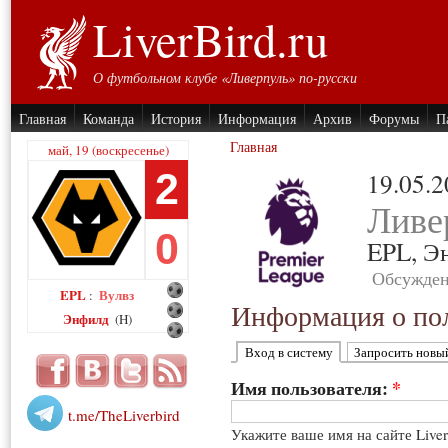
LiverBird.ru
О футбольном клубе «Ливерпуль» по-русски
Главная
Команда
История
Информация
Архив
Форумы
П
Главная
май, 19 (воскресенье)
2
19.05.
Ливе
0
EPL,
Э
Обсужден
EPL
Вулвз
:
Информация о пол
Энфилд
(H)
Вход в систему
Запросить новы
Имя пользователя:
*
t.me/TheLiverbird
Укажите ваше имя на сайте Live