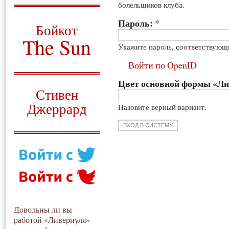
болельщиков клуба.
О том, когда появился
и зачем нужен
Пароль:
*
Бойкот
The Sun
Укажите пароль, соответствующ
Для тех, у кого всё ещё остались
Войти по OpenID
вопросы
Цвет основной формы «Л
Русский перевод
Стивен
Джеррард
Назовите верный вариант.
Моя история
Довольны ли вы
работой «Ливерпуля»