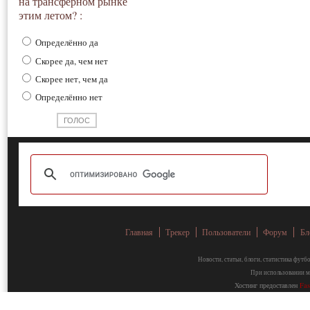
на трансферном рынке
этим летом? :
Определённо да
Скорее да, чем нет
Скорее нет, чем да
Определённо нет
Главная
Трекер
Пользователи
Форум
Бл
Новости, статьи, блоги, статистика фут
При использовании ма
Хостинг предоставлен
Fa