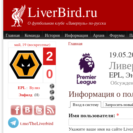
LiverBird.ru
О футбольном клубе «Ливерпуль» по-русски
Главная
Команда
История
Информация
Архив
Форумы
П
Главная
май, 19 (воскресенье)
2
19.05.
Ливе
0
EPL,
Э
Обсужден
EPL
Вулвз
:
Информация о пол
Энфилд
(H)
Вход в систему
Запросить новы
Имя пользователя:
*
t.me/TheLiverbird
Укажите ваше имя на сайте Live