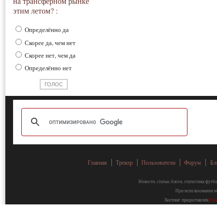
на трансферном рынке
этим летом? :
Определённо да
Скорее да, чем нет
Скорее нет, чем да
Определённо нет
Главная
Трекер
Пользователи
Форум
Бл
Новости, статьи, блоги, статистика фут
При использовании ма
Хостинг предоставлен
Fa