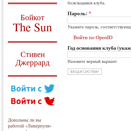
болельщиков клуба.
О том, когда появился
и зачем нужен
Пароль:
*
Бойкот
The Sun
Укажите пароль, соответствующ
Для тех, у кого всё ещё остались
Войти по OpenID
вопросы
Год основания клуба (укаж
Русский перевод
Стивен
Джеррард
Назовите верный вариант.
Моя история
Довольны ли вы
работой «Ливерпуля»