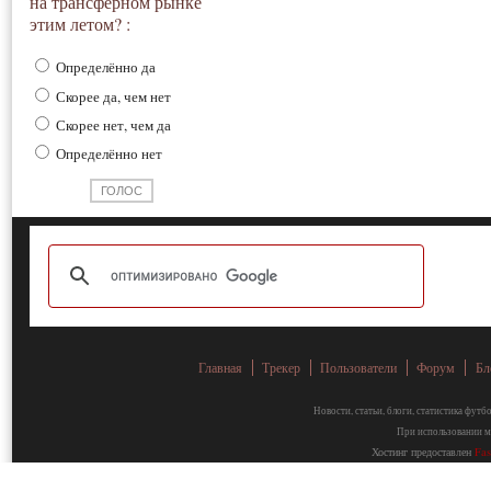
на трансферном рынке
этим летом? :
Определённо да
Скорее да, чем нет
Скорее нет, чем да
Определённо нет
Главная
Трекер
Пользователи
Форум
Бл
Новости, статьи, блоги, статистика фут
При использовании ма
Хостинг предоставлен
Fa