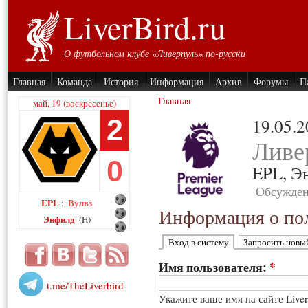
LiverBird.ru
О футбольном клубе «Ливерпуль» по-русски
Главная
Команда
История
Информация
Архив
Форумы
П
Главная
май, 19 (воскресенье)
2
19.05.
Ливе
0
EPL,
Э
Обсужден
EPL
Вулвз
:
Информация о пол
Энфилд
(H)
Вход в систему
Запросить новы
Имя пользователя:
*
t.me/TheLiverbird
Укажите ваше имя на сайте Live