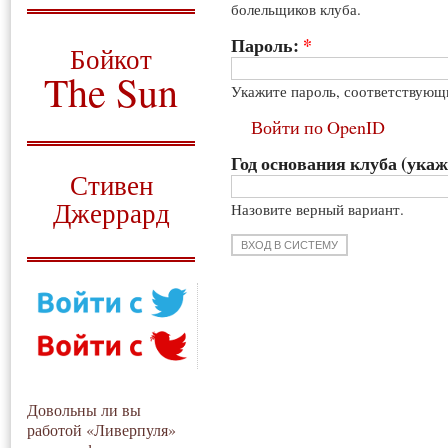
болельщиков клуба.
О том, когда появился
и зачем нужен
Пароль:
*
Бойкот
The Sun
Укажите пароль, соответствующ
Для тех, у кого всё ещё остались
Войти по OpenID
вопросы
Год основания клуба (укаж
Русский перевод
Стивен
Джеррард
Назовите верный вариант.
Моя история
Довольны ли вы
работой «Ливерпуля»