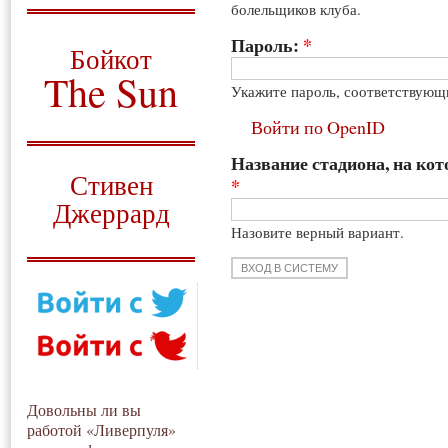
болельщиков клуба.
О том, когда появился
и зачем нужен
Пароль:
*
Бойкот
The Sun
Укажите пароль, соответствующ
Для тех, у кого всё ещё остались
Войти по OpenID
вопросы
Название стадиона, на кот
Русский перевод
Стивен
*
Джеррард
Назовите верный вариант.
Моя история
Довольны ли вы
работой «Ливерпуля»