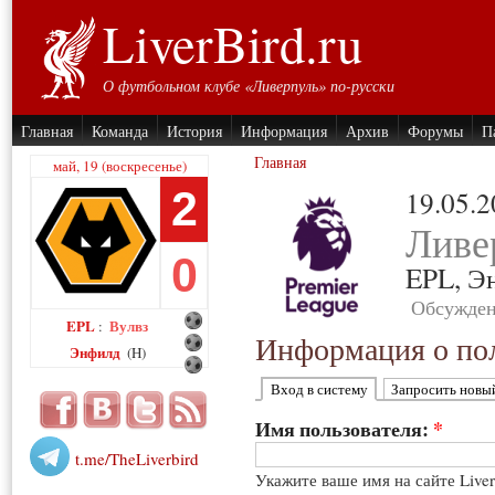
LiverBird.ru
О футбольном клубе «Ливерпуль» по-русски
Главная
Команда
История
Информация
Архив
Форумы
П
Главная
май, 19 (воскресенье)
2
19.05.
Ливе
0
EPL,
Э
Обсужден
EPL
Вулвз
:
Информация о пол
Энфилд
(H)
Вход в систему
Запросить новы
Имя пользователя:
*
t.me/TheLiverbird
Укажите ваше имя на сайте Live