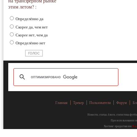
на трансферном рынке
этим летом? :
Определённо да
Скорее да, чем нет
Скорее нет, чем да
Определённо нет
Главная
Трекер
Пользователи
Форум
Бл
Новости, статьи, блоги, статистика фут
При использовании ма
Хостинг предоставлен
Fa