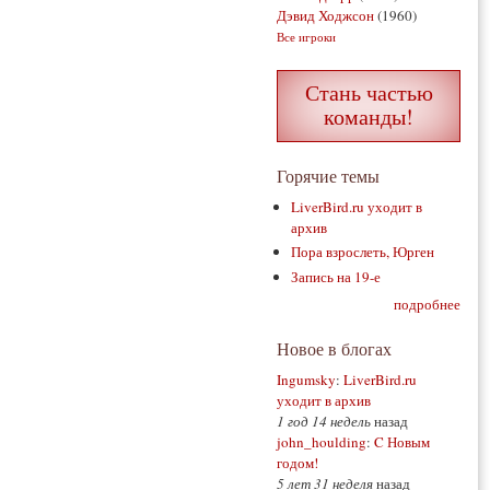
Дэвид Ходжсон
(1960)
Все игроки
Стань частью
команды!
Горячие темы
LiverBird.ru уходит в
архив
Пора взрослеть, Юрген
Запись на 19-е
подробнее
Новое в блогах
Ingumsky
:
LiverBird.ru
уходит в архив
1 год 14 недель
назад
john_houlding
:
C Новым
годом!
5 лет 31 неделя
назад