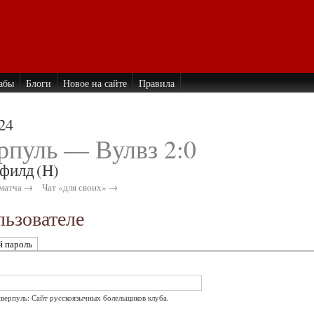
абы
Блоги
Новое на сайте
Правила
24
рпуль — Вулвз 2:0
филд
(H)
матча →
Чат «для своих» →
ьзователе
й пароль
иверпуль: Сайт русскоязычных болельщиков клуба.