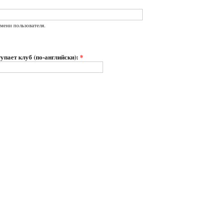
мени пользователя.
упает клуб (по-английски):
*