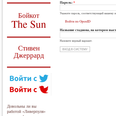
Пароль:
*
О том, когда появился
и зачем нужен
Бойкот
Укажите пароль, соответствующий вашему и
The Sun
Войти по OpenID
Название стадиона, на котором выст
Для тех, у кого всё ещё остались
вопросы
Назовите верный вариант.
Русский перевод
Стивен
Джеррард
Моя история
Довольны ли вы
работой «Ливерпуля»