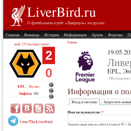
LiverBird.ru
О футбольном клубе «Ливерпуль» по-русски
Главная
Команда
История
Информация
Архив
Форумы
П
Главная
май, 19 (воскресенье)
19.05.20
2
Ливе
0
EPL,
Эн
Обсуждение 
EPL
Вулвз
:
Информация о пол
Энфилд
(H)
Вход в систему
Запросить новы
Имя пользователя:
*
t.me/TheLiverbird
Укажите ваше имя на сайте Liverpool FC / Л