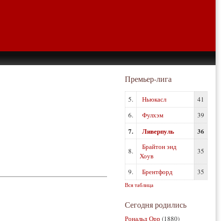
Премьер-лига
5.
Ньюкасл
41
6.
Фулхэм
39
7.
Ливерпуль
36
Брайтон энд
8.
35
Хоув
9.
Брентфорд
35
Вся таблица
Сегодня родились
Рональд Орр
(1880)