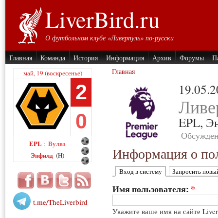
LiverBird.ru
О футбольном клубе «Ливерпуль» по-русски
Главная
Команда
История
Информация
Архив
Форумы
П
Главная
май, 19 (воскресенье)
2
19.05.
Ливе
0
EPL,
Э
Обсужден
EPL
Вулвз
:
Информация о пол
Энфилд
(H)
Вход в систему
Запросить новы
Имя пользователя:
*
t.me/TheLiverbird
Укажите ваше имя на сайте Live