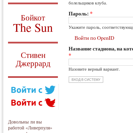
болельщиков клуба.
О том, когда появился
и зачем нужен
Пароль:
*
Бойкот
The Sun
Укажите пароль, соответствующ
Для тех, у кого всё ещё остались
Войти по OpenID
вопросы
Название стадиона, на кот
Русский перевод
Стивен
*
Джеррард
Назовите верный вариант.
Моя история
Довольны ли вы
работой «Ливерпуля»