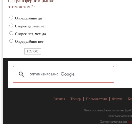
на трансферном рынке
этим летом? :
Определённо да
Скорее да, чем нет
Скорее нет, чем да
Определённо нет
Главная
Трекер
Пользователи
Форум
Бл
Новости, статьи, блоги, статистика фут
При использовании ма
Хостинг предоставлен
Fa