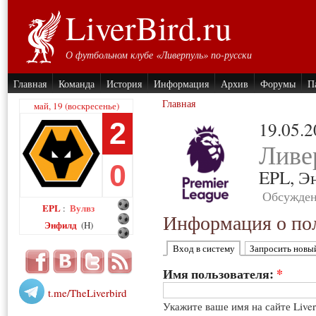
LiverBird.ru
О футбольном клубе «Ливерпуль» по-русски
Главная
Команда
История
Информация
Архив
Форумы
П
Главная
май, 19 (воскресенье)
2
19.05.
Ливе
0
EPL,
Э
Обсужден
EPL
Вулвз
:
Информация о пол
Энфилд
(H)
Вход в систему
Запросить новы
Имя пользователя:
*
t.me/TheLiverbird
Укажите ваше имя на сайте Live