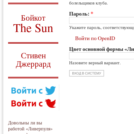
болельщиков клуба.
О том, когда появился
и зачем нужен
Пароль:
*
Бойкот
The Sun
Укажите пароль, соответствующ
Для тех, у кого всё ещё остались
Войти по OpenID
вопросы
Цвет основной формы «Л
Русский перевод
Стивен
Джеррард
Назовите верный вариант.
Моя история
Довольны ли вы
работой «Ливерпуля»