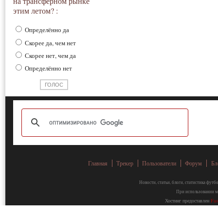
на трансферном рынке
этим летом? :
Определённо да
Скорее да, чем нет
Скорее нет, чем да
Определённо нет
Главная
Трекер
Пользователи
Форум
Бл
Новости, статьи, блоги, статистика фут
При использовании ма
Хостинг предоставлен
Fa