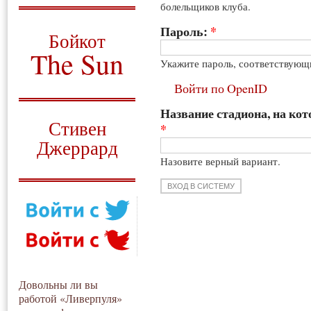
болельщиков клуба.
О том, когда появился
и зачем нужен
Пароль:
*
Бойкот
The Sun
Укажите пароль, соответствующ
Для тех, у кого всё ещё остались
Войти по OpenID
вопросы
Название стадиона, на кот
Русский перевод
Стивен
*
Джеррард
Назовите верный вариант.
Моя история
Довольны ли вы
работой «Ливерпуля»