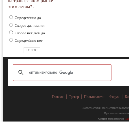
на трансферном рынке
этим летом? :
Определённо да
Скорее да, чем нет
Скорее нет, чем да
Определённо нет
Главная
Трекер
Пользователи
Форум
Бл
Новости, статьи, блоги, статистика фут
При использовании ма
Хостинг предоставлен
Fa