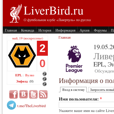
LiverBird.ru
О футбольном клубе «Ливерпуль» по-русски
Главная
Команда
История
Информация
Архив
Форумы
П
Главная
май, 19 (воскресенье)
2
19.05.
Ливе
0
EPL,
Э
Обсужден
EPL
Вулвз
:
Информация о пол
Энфилд
(H)
Вход в систему
Запросить новы
Имя пользователя:
*
t.me/TheLiverbird
Укажите ваше имя на сайте Live