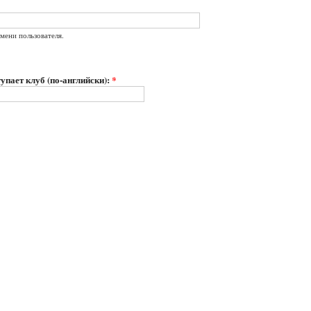
мени пользователя.
упает клуб (по-английски):
*