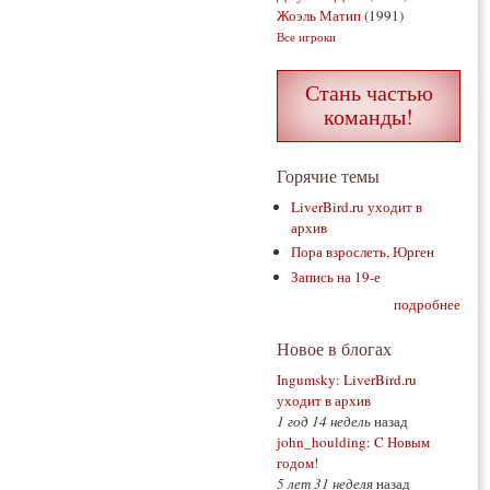
Жоэль Матип
(1991)
Все игроки
Стань частью
команды!
Горячие темы
LiverBird.ru уходит в
архив
Пора взрослеть, Юрген
Запись на 19-е
подробнее
Новое в блогах
Ingumsky
:
LiverBird.ru
уходит в архив
1 год 14 недель
назад
john_houlding
:
C Новым
годом!
5 лет 31 неделя
назад