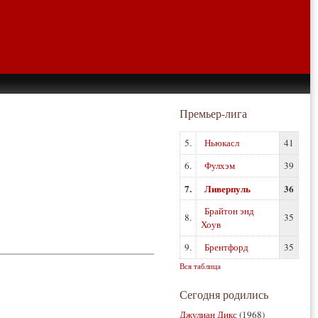
Премьер-лига
5.
Ньюкасл
41
6.
Фулхэм
39
7.
Ливерпуль
36
Брайтон энд
8.
35
Хоув
9.
Брентфорд
35
Вся таблица
Сегодня родились
Джулиан Дикс
(1968)