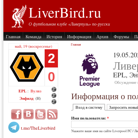
LiverBird.ru
О футбольном клубе «Ливерпуль» по-русски
Главная
Команда
История
Информация
Архив
Форумы
П
Главная
май, 19 (воскресенье)
19.05.20
2
Ливе
0
EPL,
Эн
Обсуждение 
EPL
Вулвз
:
Информация о пол
Энфилд
(H)
Вход в систему
Запросить новы
Имя пользователя:
*
t.me/TheLiverbird
Укажите ваше имя на сайте Liverpool FC / Л