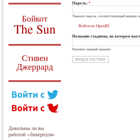
Пароль:
*
О том, когда появился
и зачем нужен
Бойкот
Укажите пароль, соответствующий вашему и
The Sun
Войти по OpenID
Название стадиона, на котором выст
Для тех, у кого всё ещё остались
вопросы
Назовите верный вариант.
Русский перевод
Стивен
Джеррард
Моя история
Довольны ли вы
работой «Ливерпуля»