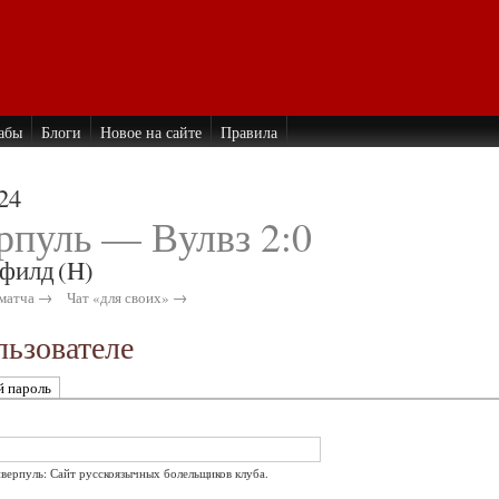
абы
Блоги
Новое на сайте
Правила
24
рпуль — Вулвз 2:0
филд
(H)
матча →
Чат «для своих» →
ьзователе
й пароль
иверпуль: Сайт русскоязычных болельщиков клуба.