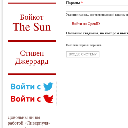
Пароль:
*
О том, когда появился
и зачем нужен
Бойкот
Укажите пароль, соответствующий вашему и
The Sun
Войти по OpenID
Название стадиона, на котором выст
Для тех, у кого всё ещё остались
вопросы
Назовите верный вариант.
Русский перевод
Стивен
Джеррард
Моя история
Довольны ли вы
работой «Ливерпуля»