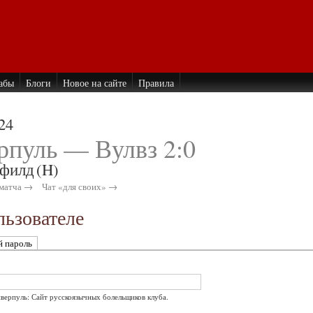
абы
Блоги
Новое на сайте
Правила
24
рпуль — Вулвз 2:0
филд
(H)
матча →
Чат «для своих» →
ьзователе
й пароль
иверпуль: Сайт русскоязычных болельщиков клуба.