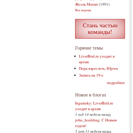
Жоэль Матип
(1991)
Все игроки
Стань частью
команды!
Горячие темы
LiverBird.ru уходит в
архив
Пора взрослеть, Юрген
Запись на 19-е
подробнее
Новое в блогах
Ingumsky
:
LiverBird.ru
уходит в архив
1 год 14 недель
назад
john_houlding
:
C Новым
годом!
5 лет 31 неделя
назад