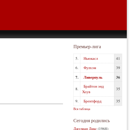
Премьер-лига
5.
Ньюкасл
41
6.
Фулхэм
39
7.
Ливерпуль
36
Брайтон энд
8.
35
Хоув
9.
Брентфорд
35
Вся таблица
Сегодня родились
Джулиан Дикс
(1968)