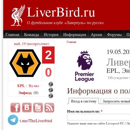
LiverBird.ru
О футбольном клубе «Ливерпуль» по-русски
Главная
Команда
История
Информация
Архив
Форумы
П
Главная
май, 19 (воскресенье)
19.05.20
2
Ливе
0
EPL,
Эн
Обсуждение 
EPL
Вулвз
:
Информация о пол
Энфилд
(H)
Вход в систему
Запросить новы
Имя пользователя:
*
t.me/TheLiverbird
Укажите ваше имя на сайте Liverpool FC / Л