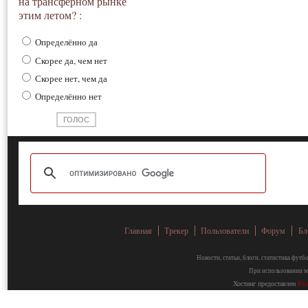
на трансферном рынке
этим летом? :
Определённо да
Скорее да, чем нет
Скорее нет, чем да
Определённо нет
Главная
Трекер
Пользователи
Форум
Бл
Новости, статьи, блоги, статистика фут
При использовании ма
Хостинг предоставлен
Fa