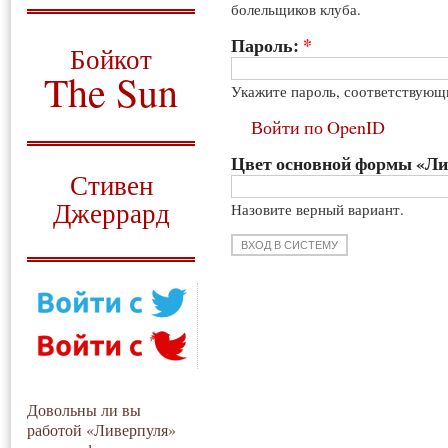
болельщиков клуба.
О том, когда появился
и зачем нужен
Пароль:
*
Бойкот
The Sun
Укажите пароль, соответствующ
Для тех, у кого всё ещё остались
Войти по OpenID
вопросы
Цвет основной формы «Л
Русский перевод
Стивен
Джеррард
Назовите верный вариант.
Моя история
Довольны ли вы
работой «Ливерпуля»