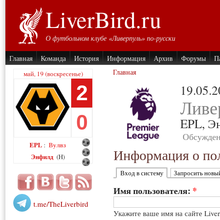
LiverBird.ru
О футбольном клубе «Ливерпуль» по-русски
Главная
Команда
История
Информация
Архив
Форумы
П
Главная
май, 19 (воскресенье)
2
19.05.
Ливе
0
EPL,
Э
Обсужден
EPL
Вулвз
:
Информация о пол
Энфилд
(H)
Вход в систему
Запросить новы
Имя пользователя:
*
t.me/TheLiverbird
Укажите ваше имя на сайте Live