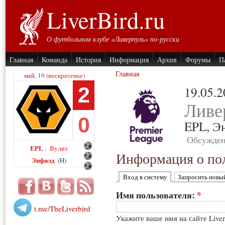
LiverBird.ru
О футбольном клубе «Ливерпуль» по-русски
Главная
Команда
История
Информация
Архив
Форумы
П
Главная
май, 19 (воскресенье)
2
19.05.
Ливе
0
EPL,
Э
Обсужден
EPL
Вулвз
:
Информация о пол
Энфилд
(H)
Вход в систему
Запросить новы
Имя пользователя:
*
t.me/TheLiverbird
Укажите ваше имя на сайте Live