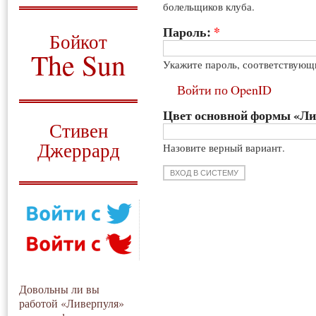
болельщиков клуба.
О том, когда появился
и зачем нужен
Пароль:
*
Бойкот
The Sun
Укажите пароль, соответствующ
Для тех, у кого всё ещё остались
Войти по OpenID
вопросы
Цвет основной формы «Л
Русский перевод
Стивен
Джеррард
Назовите верный вариант.
Моя история
Довольны ли вы
работой «Ливерпуля»