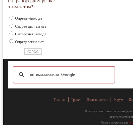
на трансферном рынке
этим летом? :
Определённо да
Скорее да, чем нет
Скорее нет, чем да
Определённо нет
Главная
Трекер
Пользователи
Форум
Бл
Новости, статьи, блоги, статистика фут
При использовании ма
Хостинг предоставлен
Fa