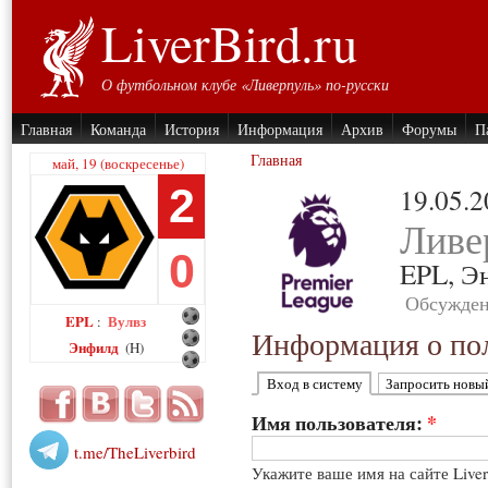
LiverBird.ru
О футбольном клубе «Ливерпуль» по-русски
Главная
Команда
История
Информация
Архив
Форумы
П
Главная
май, 19 (воскресенье)
2
19.05.
Ливе
0
EPL,
Э
Обсужден
EPL
Вулвз
:
Информация о пол
Энфилд
(H)
Вход в систему
Запросить новы
Имя пользователя:
*
t.me/TheLiverbird
Укажите ваше имя на сайте Live