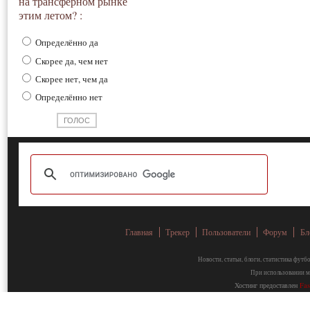
на трансферном рынке
этим летом? :
Определённо да
Скорее да, чем нет
Скорее нет, чем да
Определённо нет
Главная
Трекер
Пользователи
Форум
Бл
Новости, статьи, блоги, статистика фут
При использовании ма
Хостинг предоставлен
Fa