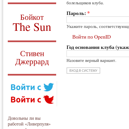
болельщиков клуба.
О том, когда появился
и зачем нужен
Пароль:
*
Бойкот
The Sun
Укажите пароль, соответствующ
Для тех, у кого всё ещё остались
Войти по OpenID
вопросы
Год основания клуба (укаж
Русский перевод
Стивен
Джеррард
Назовите верный вариант.
Моя история
Довольны ли вы
работой «Ливерпуля»