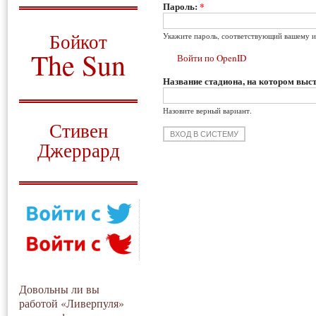
Пароль:
*
О том, когда появился
и зачем нужен
Бойкот
Укажите пароль, соответствующий вашему и
The Sun
Войти по OpenID
Название стадиона, на котором выст
Для тех, у кого всё ещё остались
вопросы
Назовите верный вариант.
Русский перевод
Стивен
Джеррард
Моя история
Довольны ли вы
работой «Ливерпуля»