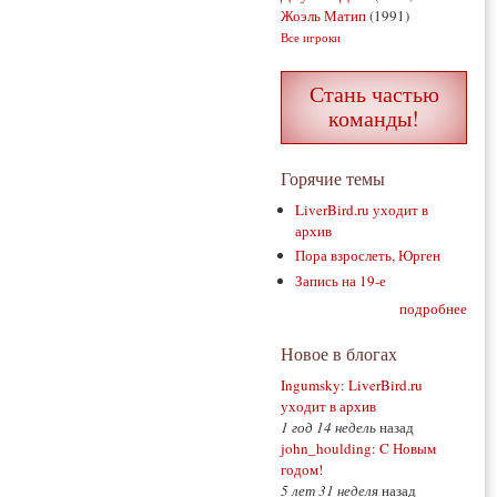
Жоэль Матип
(1991)
Все игроки
Стань частью
команды!
Горячие темы
LiverBird.ru уходит в
архив
Пора взрослеть, Юрген
Запись на 19-е
подробнее
Новое в блогах
Ingumsky
:
LiverBird.ru
уходит в архив
1 год 14 недель
назад
john_houlding
:
C Новым
годом!
5 лет 31 неделя
назад