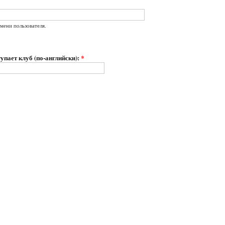
мени пользователя.
упает клуб (по-английски):
*