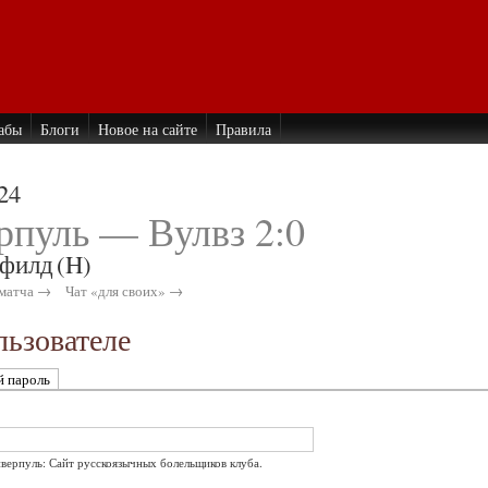
абы
Блоги
Новое на сайте
Правила
24
рпуль — Вулвз 2:0
филд
(H)
матча →
Чат «для своих» →
ьзователе
й пароль
иверпуль: Сайт русскоязычных болельщиков клуба.