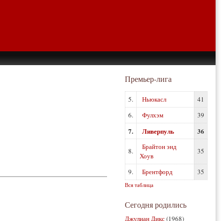
Премьер-лига
5.
Ньюкасл
41
6.
Фулхэм
39
7.
Ливерпуль
36
Брайтон энд
8.
35
Хоув
9.
Брентфорд
35
Вся таблица
Сегодня родились
Джулиан Дикс
(1968)