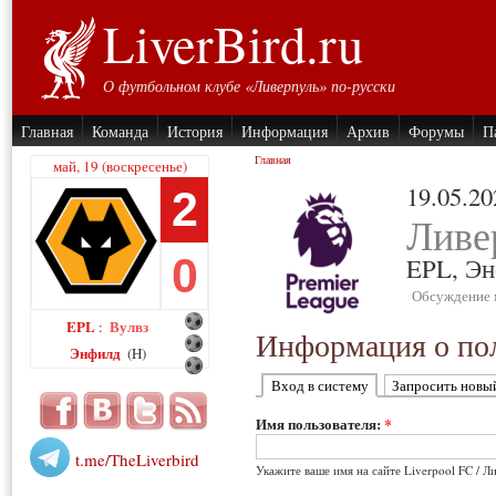
LiverBird.ru
О футбольном клубе «Ливерпуль» по-русски
Главная
Команда
История
Информация
Архив
Форумы
П
Главная
май, 19 (воскресенье)
19.05.20
2
Ливе
0
EPL,
Эн
Обсуждение 
EPL
Вулвз
:
Информация о пол
Энфилд
(H)
Вход в систему
Запросить новы
Имя пользователя:
*
t.me/TheLiverbird
Укажите ваше имя на сайте Liverpool FC / Л