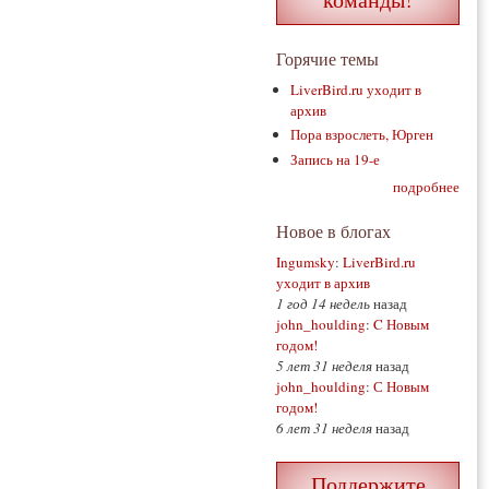
Горячие темы
LiverBird.ru уходит в
архив
Пора взрослеть, Юрген
Запись на 19-е
подробнее
Новое в блогах
Ingumsky
:
LiverBird.ru
уходит в архив
1 год 14 недель
назад
john_houlding
:
C Новым
годом!
5 лет 31 неделя
назад
john_houlding
:
С Новым
годом!
6 лет 31 неделя
назад
Поддержите