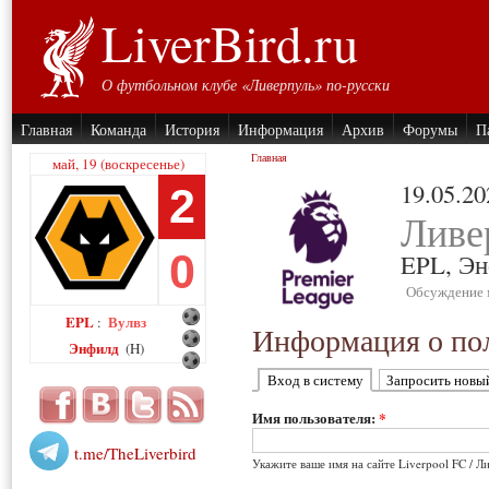
LiverBird.ru
О футбольном клубе «Ливерпуль» по-русски
Главная
Команда
История
Информация
Архив
Форумы
П
Главная
май, 19 (воскресенье)
19.05.20
2
Ливе
0
EPL,
Эн
Обсуждение 
EPL
Вулвз
:
Информация о пол
Энфилд
(H)
Вход в систему
Запросить новы
Имя пользователя:
*
t.me/TheLiverbird
Укажите ваше имя на сайте Liverpool FC / Л