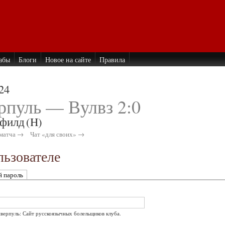
абы
Блоги
Новое на сайте
Правила
24
рпуль — Вулвз 2:0
филд
(H)
матча →
Чат «для своих» →
ьзователе
й пароль
иверпуль: Сайт русскоязычных болельщиков клуба.