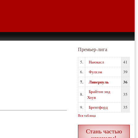
Премьер-лига
5.
Ньюкасл
41
6.
Фулхэм
39
7.
Ливерпуль
36
Брайтон энд
8.
35
Хоув
9.
Брентфорд
35
Вся таблица
Стань частью
команды!