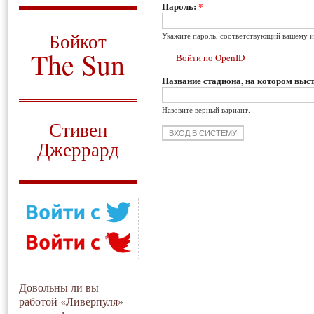
Пароль:
*
О том, когда появился
и зачем нужен
Бойкот
Укажите пароль, соответствующий вашему и
The Sun
Войти по OpenID
Название стадиона, на котором выст
Для тех, у кого всё ещё остались
вопросы
Назовите верный вариант.
Русский перевод
Стивен
Джеррард
Моя история
Довольны ли вы
работой «Ливерпуля»