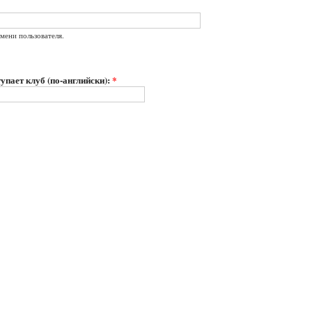
мени пользователя.
упает клуб (по-английски):
*