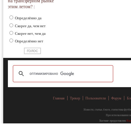
на трансферном рынке
этим летом? :
Определённо да
Скорее да, чем нет
Скорее нет, чем да
Определённо нет
Главная
Трекер
Пользователи
Форум
Бл
Новости, статьи, блоги, статистика фут
При использовании ма
Хостинг предоставлен
Fa