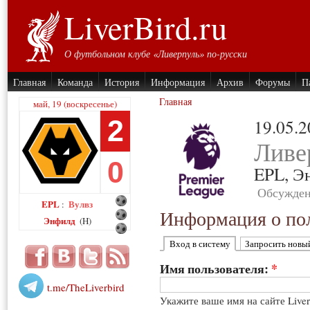
LiverBird.ru
О футбольном клубе «Ливерпуль» по-русски
Главная
Команда
История
Информация
Архив
Форумы
П
Главная
май, 19 (воскресенье)
2
19.05.
Ливе
0
EPL,
Э
Обсужден
EPL
Вулвз
:
Информация о пол
Энфилд
(H)
Вход в систему
Запросить новы
Имя пользователя:
*
t.me/TheLiverbird
Укажите ваше имя на сайте Live