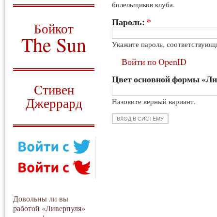
болельщиков клуба.
О том, когда появился
и зачем нужен
Пароль:
*
Бойкот
The Sun
Укажите пароль, соответствующ
Для тех, у кого всё ещё остались
Войти по OpenID
вопросы
Цвет основной формы «Л
Русский перевод
Стивен
Джеррард
Назовите верный вариант.
Моя история
Довольны ли вы
работой «Ливерпуля»