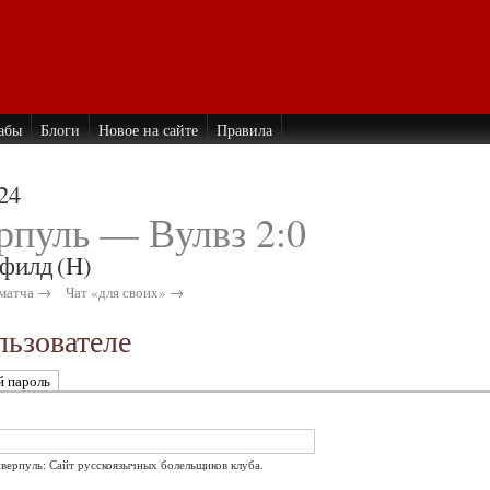
абы
Блоги
Новое на сайте
Правила
24
рпуль — Вулвз 2:0
филд
(H)
матча →
Чат «для своих» →
ьзователе
й пароль
иверпуль: Сайт русскоязычных болельщиков клуба.