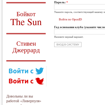
Пароль:
*
О том, когда появился
и зачем нужен
Бойкот
Укажите пароль, соответствующий вашему и
The Sun
Войти по OpenID
Год основания клуба (укажите число
Для тех, у кого всё ещё остались
вопросы
Назовите верный вариант.
Русский перевод
Стивен
Джеррард
Моя история
Довольны ли вы
работой «Ливерпуля»