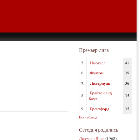
Премьер-лига
5.
Ньюкасл
41
6.
Фулхэм
39
7.
Ливерпуль
36
Брайтон энд
8.
35
Хоув
9.
Брентфорд
35
Вся таблица
Сегодня родились
Джулиан Дикс
(1968)