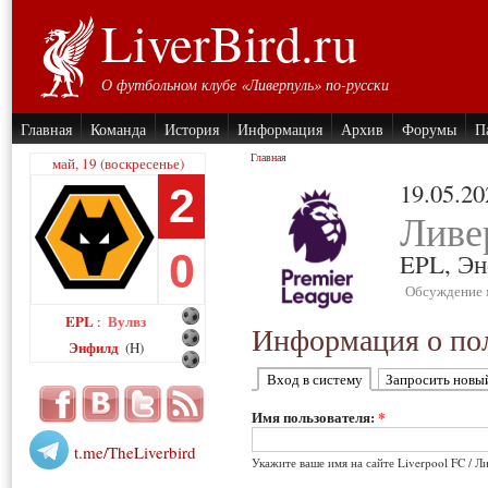
LiverBird.ru
О футбольном клубе «Ливерпуль» по-русски
Главная
Команда
История
Информация
Архив
Форумы
П
Главная
май, 19 (воскресенье)
19.05.20
2
Ливе
0
EPL,
Эн
Обсуждение 
EPL
Вулвз
:
Информация о пол
Энфилд
(H)
Вход в систему
Запросить новы
Имя пользователя:
*
t.me/TheLiverbird
Укажите ваше имя на сайте Liverpool FC / Л