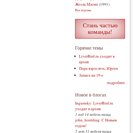
Жоэль Матип
(1991)
Все игроки
Стань частью
команды!
Горячие темы
LiverBird.ru уходит в
архив
Пора взрослеть, Юрген
Запись на 19-е
подробнее
Новое в блогах
Ingumsky
:
LiverBird.ru
уходит в архив
1 год 14 недель
назад
john_houlding
:
C Новым
годом!
5 лет 31 неделя
назад