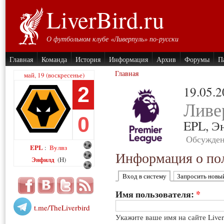
LiverBird.ru
О футбольном клубе «Ливерпуль» по-русски
Главная
Команда
История
Информация
Архив
Форумы
П
Главная
май, 19 (воскресенье)
2
19.05.
Ливе
0
EPL,
Э
Обсужден
EPL
Вулвз
:
Информация о пол
Энфилд
(H)
Вход в систему
Запросить новы
Имя пользователя:
*
t.me/TheLiverbird
Укажите ваше имя на сайте Live