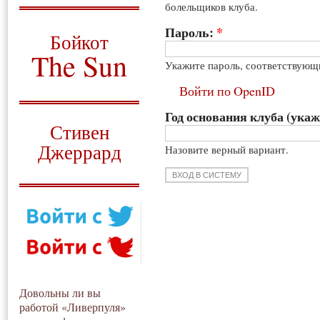
болельщиков клуба.
О том, когда появился
и зачем нужен
Пароль:
*
Бойкот
The Sun
Укажите пароль, соответствующ
Для тех, у кого всё ещё остались
Войти по OpenID
вопросы
Год основания клуба (укаж
Русский перевод
Стивен
Джеррард
Назовите верный вариант.
Моя история
Довольны ли вы
работой «Ливерпуля»