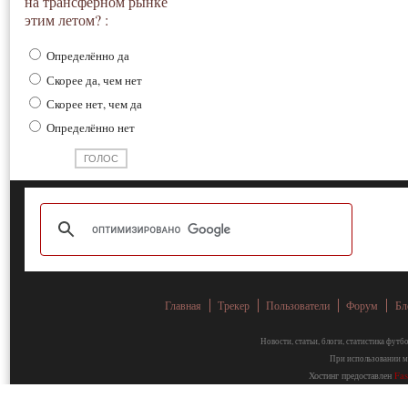
на трансферном рынке
этим летом? :
Определённо да
Скорее да, чем нет
Скорее нет, чем да
Определённо нет
Главная
Трекер
Пользователи
Форум
Бл
Новости, статьи, блоги, статистика фут
При использовании ма
Хостинг предоставлен
Fa