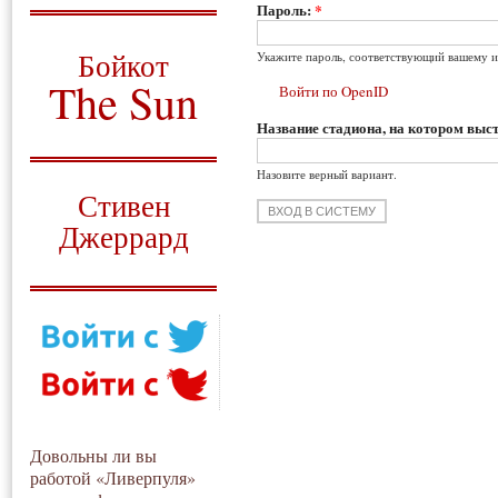
Пароль:
*
О том, когда появился
и зачем нужен
Бойкот
Укажите пароль, соответствующий вашему и
The Sun
Войти по OpenID
Название стадиона, на котором выст
Для тех, у кого всё ещё остались
вопросы
Назовите верный вариант.
Русский перевод
Стивен
Джеррард
Моя история
Довольны ли вы
работой «Ливерпуля»