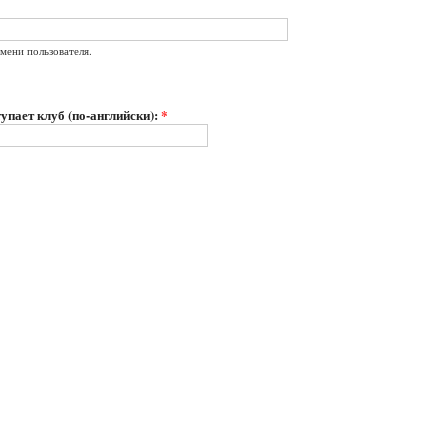
мени пользователя.
упает клуб (по-английски):
*