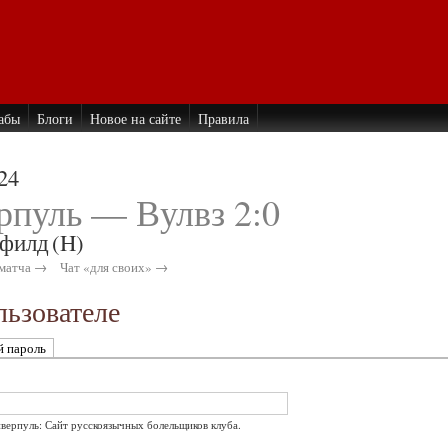
абы
Блоги
Новое на сайте
Правила
24
рпуль — Вулвз 2:0
филд
(H)
матча →
Чат «для своих» →
ьзователе
й пароль
иверпуль: Сайт русскоязычных болельщиков клуба.