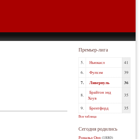
Премьер-лига
5.
Ньюкасл
41
6.
Фулхэм
39
7.
Ливерпуль
36
Брайтон энд
8.
35
Хоув
9.
Брентфорд
35
Вся таблица
Сегодня родились
Рональд Орр
(1880)