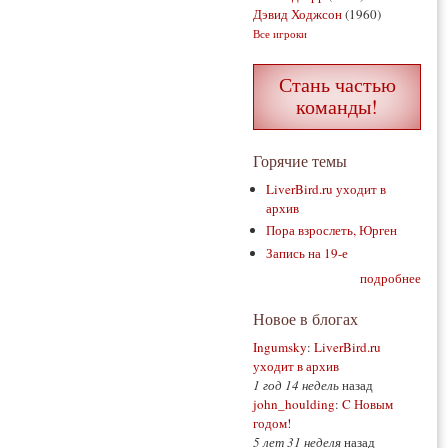
Дэвид Ходжсон
(1960)
Все игроки
Стань частью
команды!
Горячие темы
LiverBird.ru уходит в
архив
Пора взрослеть, Юрген
Запись на 19-е
подробнее
Новое в блогах
Ingumsky
:
LiverBird.ru
уходит в архив
1 год 14 недель
назад
john_houlding
:
C Новым
годом!
5 лет 31 неделя
назад