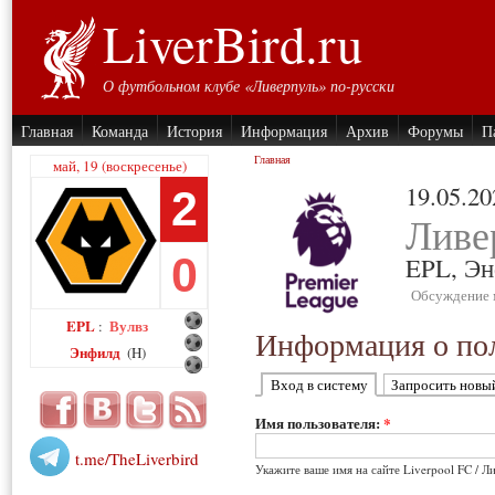
LiverBird.ru
О футбольном клубе «Ливерпуль» по-русски
Главная
Команда
История
Информация
Архив
Форумы
П
Главная
май, 19 (воскресенье)
19.05.20
2
Ливе
0
EPL,
Эн
Обсуждение 
EPL
Вулвз
:
Информация о пол
Энфилд
(H)
Вход в систему
Запросить новы
Имя пользователя:
*
t.me/TheLiverbird
Укажите ваше имя на сайте Liverpool FC / Л