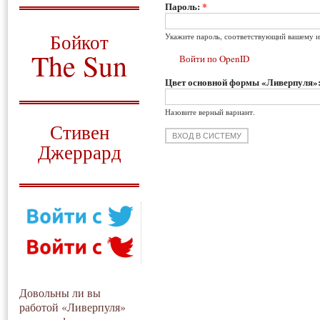
Пароль:
*
О том, когда появился
и зачем нужен
Бойкот
Укажите пароль, соответствующий вашему и
The Sun
Войти по OpenID
Цвет основной формы «Ливерпуля»
Для тех, у кого всё ещё остались
вопросы
Назовите верный вариант.
Русский перевод
Стивен
Джеррард
Моя история
Довольны ли вы
работой «Ливерпуля»