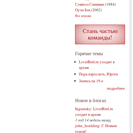
Сэмюэл Спикман
(1884)
Оуэн Бэк
(2002)
Все игроки
Стань частью
команды!
Горячие темы
LiverBird.ru уходит в
архив
Пора взрослеть, Юрген
Запись на 19-е
подробнее
Новое в блогах
Ingumsky
:
LiverBird.ru
уходит в архив
1 год 14 недель
назад
john_houlding
:
C Новым
годом!