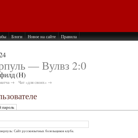
абы
Блоги
Новое на сайте
Правила
24
рпуль — Вулвз 2:0
филд
(H)
матча →
Чат «для своих» →
ьзователе
й пароль
иверпуль: Сайт русскоязычных болельщиков клуба.