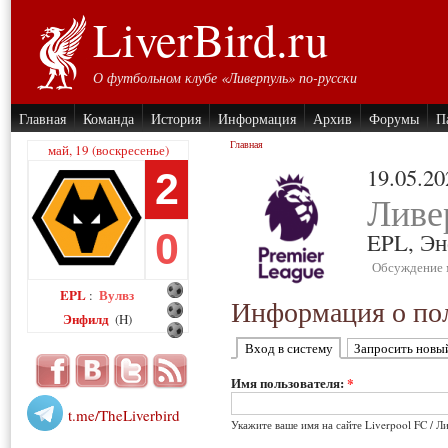
LiverBird.ru
О футбольном клубе «Ливерпуль» по-русски
Главная
Команда
История
Информация
Архив
Форумы
П
Главная
май, 19 (воскресенье)
19.05.20
2
Ливе
0
EPL,
Эн
Обсуждение 
EPL
Вулвз
:
Информация о пол
Энфилд
(H)
Вход в систему
Запросить новы
Имя пользователя:
*
t.me/TheLiverbird
Укажите ваше имя на сайте Liverpool FC / Л