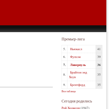
Премьер-лига
5.
Ньюкасл
41
6.
Фулхэм
39
7.
Ливерпуль
36
Брайтон энд
8.
35
Хоув
9.
Брентфорд
35
Вся таблица
Сегодня родились
Рой Ходжсон
(1947)