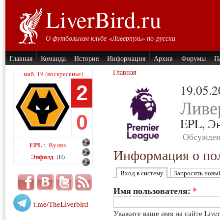
LiverBird.ru
О футбольном клубе «Ливерпуль» по-русски
Главная
Команда
История
Информация
Архив
Форумы
П
Главная
май, 19 (воскресенье)
2
19.05.
Ливе
0
EPL,
Э
Обсужден
EPL
Вулвз
:
Информация о пол
Энфилд
(H)
Вход в систему
Запросить новы
Имя пользователя:
*
t.me/TheLiverbird
Укажите ваше имя на сайте Live