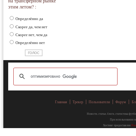
на трансферном рынке
этим летом? :
Определённо да
Скорее да, чем нет
Скорее нет, чем да
Определённо нет
Главная
Трекер
Пользователи
Форум
Бл
Новости, статьи, блоги, статистика фут
При использовании ма
Хостинг предоставлен
Fa