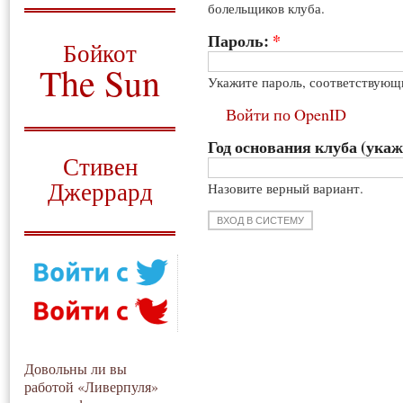
болельщиков клуба.
О том, когда появился
и зачем нужен
Пароль:
*
Бойкот
The Sun
Укажите пароль, соответствующ
Для тех, у кого всё ещё остались
Войти по OpenID
вопросы
Год основания клуба (укаж
Русский перевод
Стивен
Джеррард
Назовите верный вариант.
Моя история
Довольны ли вы
работой «Ливерпуля»