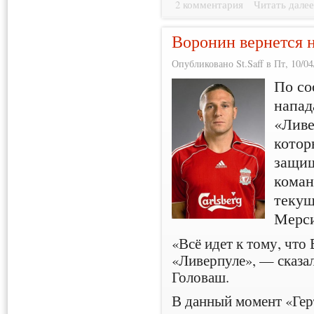
2 комментария
Читать дале
Воронин вернется 
Опубликовано St.Saff в Пт, 10/04
По со
напад
«Ливе
котор
защищ
коман
текущ
Мерси
«Всё идет к тому, что
«Ливерпуле», — сказа
Головаш.
В данный момент «Гер