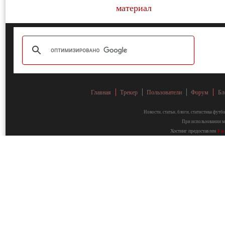
Главная
Трекер
Пользователи
Форум
Бл
Новости, статьи, блоги, статистика фут
При использовании ма
Хостинг предоставлен
Fa