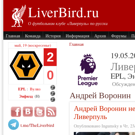
LiverBird.ru
О футбольном клубе «Ливерпуль» по-русски
Главная
Команда
История
Информация
Архив
Форумы
П
Главная
май, 19 (воскресенье)
2
19.05.
Ливе
0
EPL,
Э
Обсужден
EPL
Вулвз
:
Андрей Воронин
Энфилд
(H)
Андрей Воронин не
Ливерпуль
t.me/TheLiverbird
Опубликовано Ingumsky в Чт, 23/