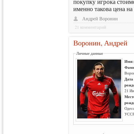
покупку игрока стоим
именно такова цена на
Андрей Воронин
21 комментарий
Воронин, Андрей
Личные данные
Имя
Фами
Воро
Дата
рожд
21 И
Мест
рожд
Одесс
УССР