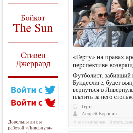
О том, когда появился
и зачем нужен
Бойкот
The Sun
Для тех, у кого всё ещё остались
вопросы
Русский перевод
Стивен
«Герту» на правах ар
Джеррард
перспективе возвращ
Моя история
Футболист, забивший в
Бундеслиге, будет вы
вернуться в Ливерпуль
платить за него стольк
Герта
Андрей Воронин
Довольны ли вы
6 комментариев
Читать дале
работой «Ливерпуля»