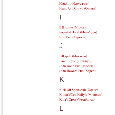
Hataklit
(Иерусалим)
Heart And Crown
(Оттава)
I
Il Bisonte
(Минск)
Imperial Hotel
(Мельбурн)
Irish Pub
(Харьков)
J
Jälkipeli
(Миккели)
James Joyce
(Стамбул)
John Donn Pub
(Москва)
John Howard Pub
(Херсон)
K
Kick Off Sportspub
(Оденсе)
Kilian's/Ned Kelly's
(Мюнхен)
King's Cross
(Челябинск)
L