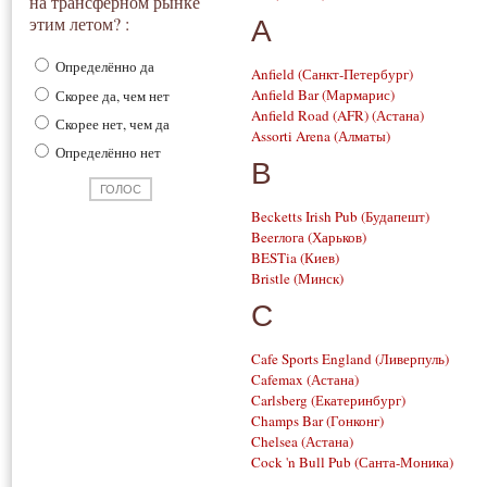
на трансферном рынке
этим летом? :
A
Определённо да
Anfield
(Санкт-Петербург)
Anfield Bar
(Мармарис)
Скорее да, чем нет
Anfield Road (AFR)
(Астана)
Скорее нет, чем да
Assorti Arena
(Алматы)
Определённо нет
B
Becketts Irish Pub
(Будапешт)
Beerлога
(Харьков)
BESTia
(Киев)
Bristle
(Минск)
C
Cafe Sports England
(Ливерпуль)
Cafemax
(Астана)
Carlsberg
(Екатеринбург)
Champs Bar
(Гонконг)
Chelsea
(Астана)
Cock 'n Bull Pub
(Санта-Моника)