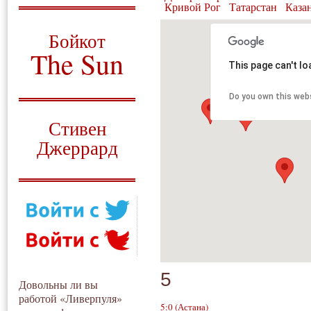
Кривой Рог
Татарстан
Каза
О том, когда появился
и зачем нужен
Бойкот
The Sun
This page can't l
Для тех, у кого всё ещё остались
вопросы
Do you own this web
Русский перевод
Стивен
Джеррард
Моя история
5
Довольны ли вы
работой «Ливерпуля»
5:0
(Астана)