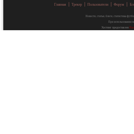
Главная
Трекер
Пользователи
Форум
Бл
Новости, статьи, блоги, статистика фут
При использовании ма
Хостинг предоставлен
Fa