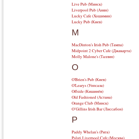
Live Pub
(Минск)
Liverpool Pub
(Анян)
Lucky Cafe
(Хошимин)
Lucky Pub
(Киев)
M
MacDinton's Irish Pub
(Тампа)
Midpoint 2 Cyber Cafe
(Джакарта)
Molly Malone's
(Таллин)
O
O'Brien's Pub
(Киев)
O'Learys
(Уппсала)
Offside
(Кишинёв)
Old Fashioned
(Астана)
Orange Club
(Минск)
O’Gillins Irish Bar
(Лиссабон)
P
Paddy Whelan's
(Рига)
Palati Liverpool Cafe
(Москва)