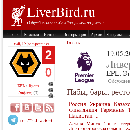
LiverBird.ru
О футбольном клубе «Ливерпуль» по-русски
Главная
Команда
История
Информация
Архив
Форумы
П
Главная
май, 19 (воскресенье)
2
19.05.
Ливе
0
EPL,
Э
Обсужден
EPL
Вулвз
:
Пабы, бары, рест
Энфилд
(H)
Россия
Украина
Казах
Финляндия
Германия
Пакистан
...
t.me/TheLiverbird
Астана
Минск
Санкт-Петер
Днепропетровская область
Ха