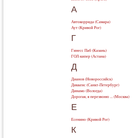
А
Автокоррида
(Самара)
Аут
(Кривой Рог)
Г
Гинесс Паб
(Казань)
ГОЛ-кипер
(Астана)
Д
Дианов
(Новороссийск)
Диккенс
(Санкт-Петербург)
Динамо
(Вологда)
Дорогая, я перезвоню ...
(Москва)
Е
Есенино
(Кривой Рог)
К