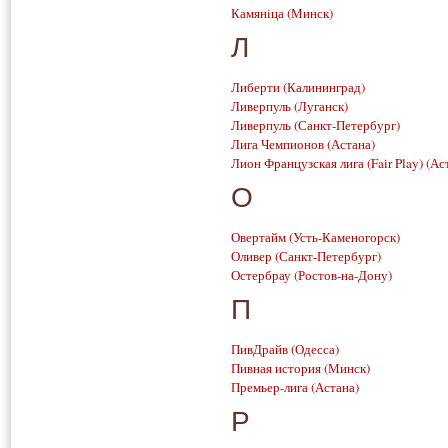
Камянiца
(Минск)
Л
Либерти
(Калининград)
Ливерпуль
(Луганск)
Ливерпуль
(Санкт-Петербург)
Лига Чемпионов
(Астана)
Лион Французская лига (Fair Play)
(Ас
О
Овертайм
(Усть-Каменогорск)
Оливер
(Санкт-Петербург)
Остербрау
(Ростов-на-Дону)
П
ПивДрайв
(Одесса)
Пивная история
(Минск)
Премьер-лига
(Астана)
Р