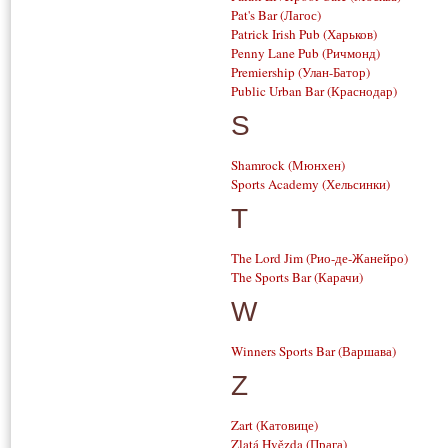
Pat's Bar
(Лагос)
Patrick Irish Pub
(Харьков)
Penny Lane Pub
(Ричмонд)
Premiership
(Улан-Батор)
Public Urban Bar
(Краснодар)
S
Shamrock
(Мюнхен)
Sports Academy
(Хельсинки)
T
The Lord Jim
(Рио-де-Жанейро)
The Sports Bar
(Карачи)
W
Winners Sports Bar
(Варшава)
Z
Zart
(Катовице)
Zlatá Hvězda
(Прага)