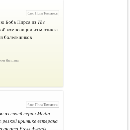
блог Пола Томкинса
ью Боба Пирса из
The
ной композиции из мюзикла
ля болельщиков
нни Далглиш
блог Пола Томкинса
ю из своей серии Media
ет резкой критике ветерана
ауреата Press Awards