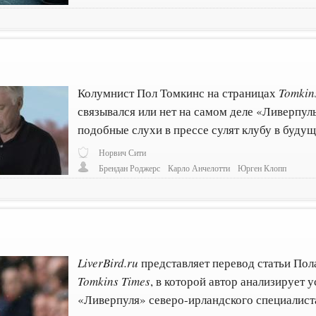
Колумнист Пол Томкинс на страницах
Tomkin
связывался или нет на самом деле «Ливерпуль
подобные слухи в прессе сулят клубу в будущ
Норвич Сити
Брендан Роджерс
Карло Анчелотти
Юрген Клопп
LiverBird.ru
представляет перевод статьи Пол
Tomkins Times
, в которой автор анализирует у
«Ливерпуля» северо-ирландского специалис