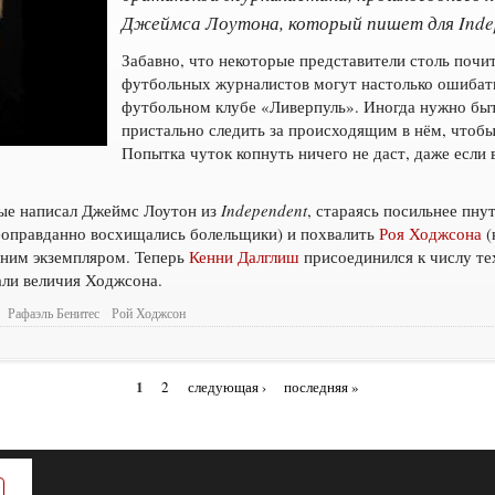
Джеймса Лоутона, который пишет для Inde
Забавно, что некоторые представители столь поч
футбольных журналистов могут настолько ошибать
футбольном клубе «Ливерпуль». Иногда нужно бы
пристально следить за происходящим в нём, чтобы
Попытка чуток копнуть ничего не даст, даже если
рые написал Джеймс Лоутон из
Independent
, стараясь посильнее пну
еоправданно восхищались болельщики) и похвалить
Роя Ходжсона
(
дним экземпляром. Теперь
Кенни Далглиш
присоединился к числу те
чали величия Ходжсона.
Рафаэль Бенитес
Рой Ходжсон
1
2
следующая ›
последняя »