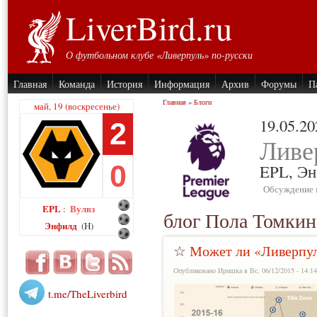
LiverBird.ru
О футбольном клубе «Ливерпуль» по-русски
Главная
Команда
История
Информация
Архив
Форумы
П
Главная
»
Блоги
май, 19 (воскресенье)
19.05.20
2
Ливе
0
EPL,
Эн
Обсуждение 
EPL
Вулвз
:
блог Пола Томкин
Энфилд
(H)
☆
Может ли «Ливерпул
Опубликовано Иришка в Вс, 06/12/2015 - 14:1
t.me/TheLiverbird