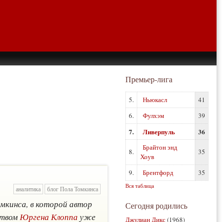
Премьер-лига
5.
Ньюкасл
41
6.
Фулхэм
39
7.
Ливерпуль
36
Брайтон энд
8.
35
Хоув
9.
Брентфорд
35
Вся таблица
аналитика
блог Пола Томкинса
омкинса, в которой автор
Сегодня родились
ством
Юргена Клоппа
уже
Джулиан Дикс
(1968)