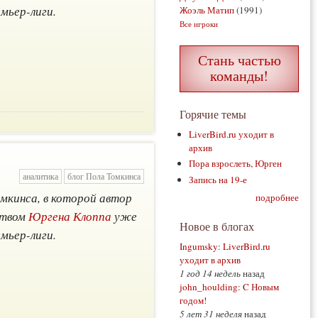
мьер-лиги.
Жоэль Матип
(1991)
Все игроки
Стань частью
команды!
Горячие темы
LiverBird.ru уходит в
архив
Пора взрослеть, Юрген
аналитика
блог Пола Томкинса
Запись на 19-е
омкинса, в которой автор
подробнее
ством
Юргена Клоппа
уже
Новое в блогах
мьер-лиги.
Ingumsky
:
LiverBird.ru
уходит в архив
1 год 14 недель
назад
john_houlding
:
C Новым
годом!
5 лет 31 неделя
назад