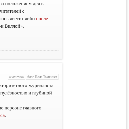
за положением дел в
читателей с
лось ли что-либо
после
н Виллой».
аналитика
блог Пола Томкинса
вторитетного журналиста
рпулёзностью и глубиной
ие персоне главного
рса
.