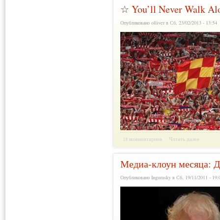
☆
You’ll Never Walk Al
Опубликовано olliver в Сб, 23/02/2013 - 13:54
18 комментариев
Читать далее
Медиа-клоун месяца: 
Опубликовано Ingumsky в Сб, 19/11/2011 - 19: