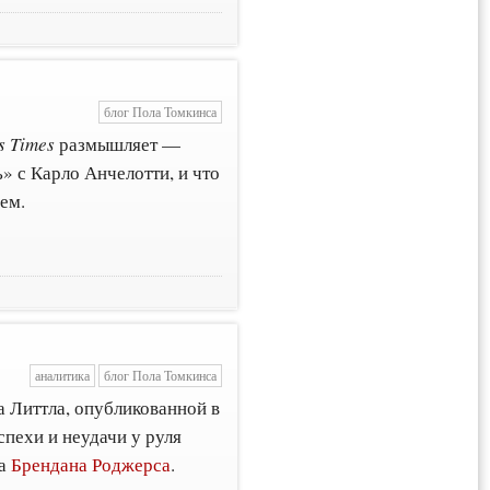
блог Пола Томкинса
s Times
размышляет —
» с Карло Анчелотти, и что
ем.
аналитика
блог Пола Томкинса
а Литтла, опубликованной в
спехи и неудачи у руля
та
Брендана Роджерса
.