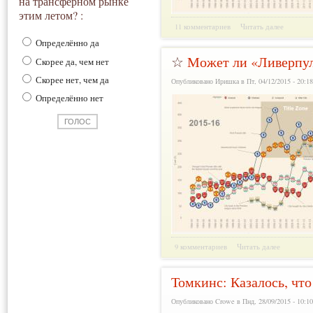
на трансферном рынке
этим летом? :
11 комментариев
Читать далее
Определённо да
☆
Может ли «Ливерпул
Скорее да, чем нет
Скорее нет, чем да
Опубликовано Иришка в Пт, 04/12/2015 - 20:1
Определённо нет
9 комментариев
Читать далее
Томкинс: Казалось, что 
Опубликовано Crowe в Пнд, 28/09/2015 - 10:1