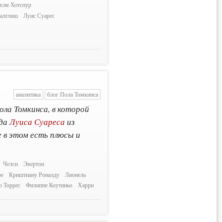
нхэм Хотспур
Далглиш
Луис Суарес
аналитика
блог Пола Томкинса
ола Томкинса, в которой
ода
Луиса Суареса
из
 в этом есть плюсы и
Челси
Эвертон
ре
Криштиану Роналду
Лионель
о Торрес
Филиппе Коутиньо
Харри