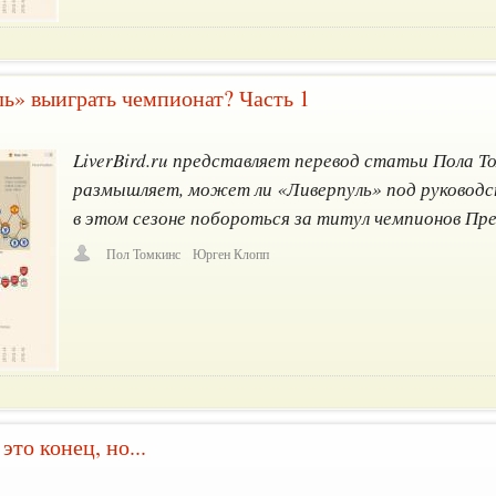
ь» выиграть чемпионат? Часть 1
8
LiverBird.ru представляет перевод статьи Пола Т
размышляет, может ли «Ливерпуль» под руковод
в этом сезоне побороться за титул чемпионов Пре
Пол Томкинс
Юрген Клопп
это конец, но...
0