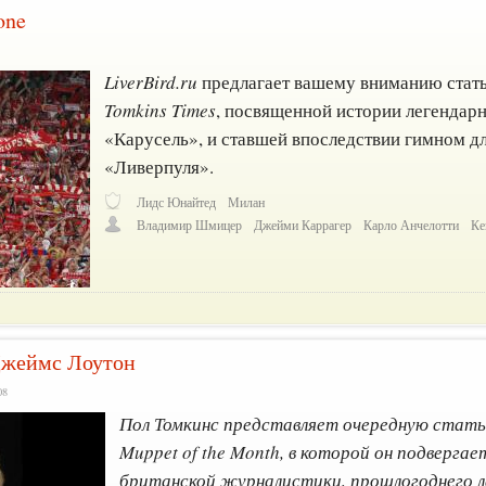
one
LiverBird.ru
предлагает вашему вниманию стат
Tomkins Times
, посвященной истории легендар
«Карусель», и ставшей впоследствии гимном д
«Ливерпуля».
Лидс Юнайтед
Милан
Владимир Шмицер
Джейми Каррагер
Карло Анчелотти
Ке
Джеймс Лоутон
08
Пол Томкинс представляет очередную стать
Muppet of the Month, в которой он подверга
британской журналистики, прошлогоднего л