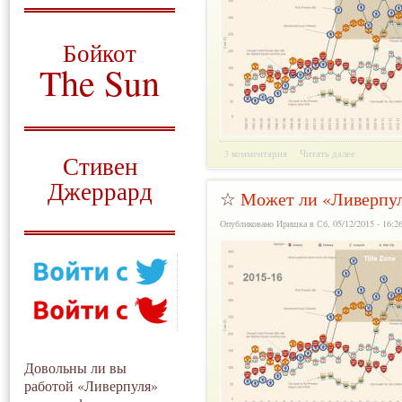
О том, когда появился
и зачем нужен
Бойкот
The Sun
Для тех, у кого всё ещё остались
вопросы
Русский перевод
3 комментария
Читать далее
Стивен
Джеррард
☆
Может ли «Ливерпул
Моя история
Опубликовано Иришка в Сб, 05/12/2015 - 16:2
Довольны ли вы
работой «Ливерпуля»