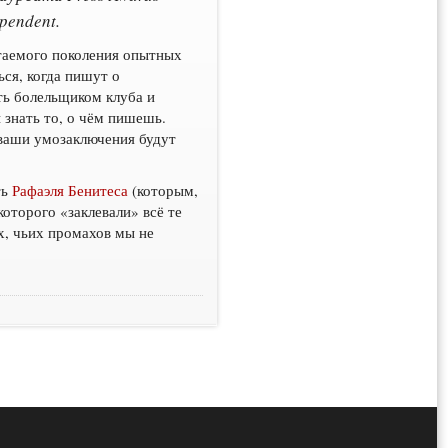
pendent.
итаемого поколения опытных
ся, когда пишут о
ть болельщиком клуба и
 знать то, о чём пишешь.
 ваши умозаключения будут
ть
Рафаэля Бенитеса
(которым,
которого «заклевали» всё те
х, чьих промахов мы не