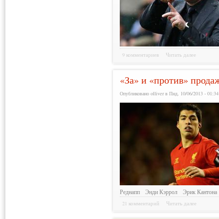
9 комментариев
Читать далее
«За» и «против» прода
Опубликовано olliver в Пнд, 10/06/2013 - 01:34
Реднапп
Энди Кэррол
Эрик Кантона
21 комментарий
Читать далее