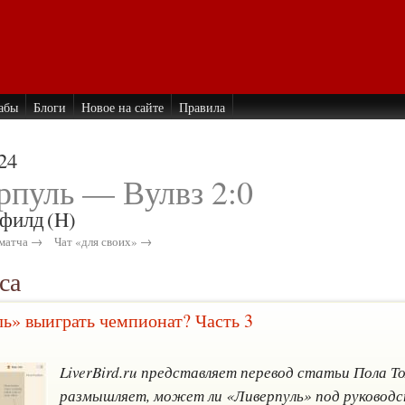
абы
Блоги
Новое на сайте
Правила
24
рпуль — Вулвз 2:0
филд
(H)
матча →
Чат «для своих» →
са
ь» выиграть чемпионат? Часть 3
4
LiverBird.ru представляет перевод статьи Пола Т
размышляет, может ли «Ливерпуль» под руковод