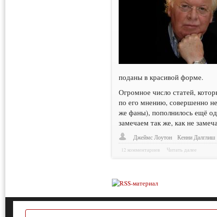
поданы в красивой форме.
Огромное число статей, кото
по его мнению, совершенно н
же фаны), пополнилось ещё о
замечаем так же, как не заме
Джеймс Лоутон
Кенни Далглиш
12 комментариев
Читать далее