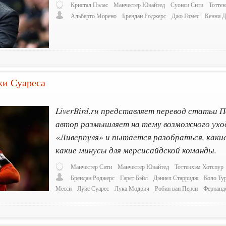
Кристал Пэлас
Манчестер Юнайтед
Суонси Сити
Тотте
Альберто Морено
Брендан Роджерс
Джо Гомес
Кенни 
жи Суареса
LiverBird.ru представляет перевод статьи П
автор размышляет на тему возможного ух
«Ливерпуля» и пытается разобраться, какие
какие минусы для мерсисайдской команды.
Манчестер Сити
Манчестер Юнайтед
Тоттенхэм Хотспур
Брендан Роджерс
Гарет Бэйл
Дэниел Старридж
Коло Ту
Месси
Луис Суарес
Лука Модрич
Робин ван Перси
Фернанд