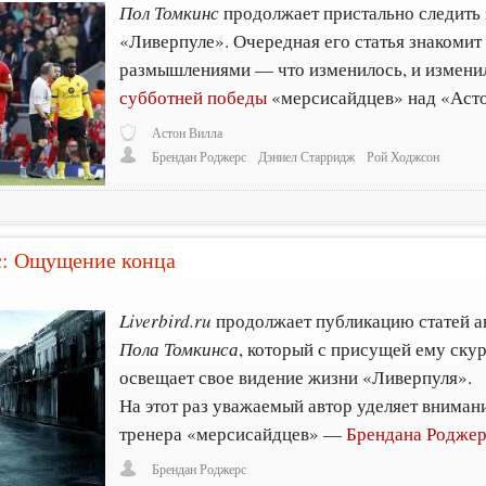
Пол Томкинс
продолжает пристально следить 
«Ливерпуле». Очередная его статья знакомит 
размышлениями — что изменилось, и измени
субботней победы
«мерсисайдцев» над «Асто
Астон Вилла
Брендан Роджерс
Дэниел Старридж
Рой Ходжсон
с: Ощущение конца
Liverbird.ru
продолжает публикацию статей а
Пола Томкинса
, который с присущей ему ску
освещает свое видение жизни «Ливерпуля».
На этот раз уважаемый автор уделяет вниман
тренера «мерсисайдцев» —
Брендана Родже
Брендан Роджерс