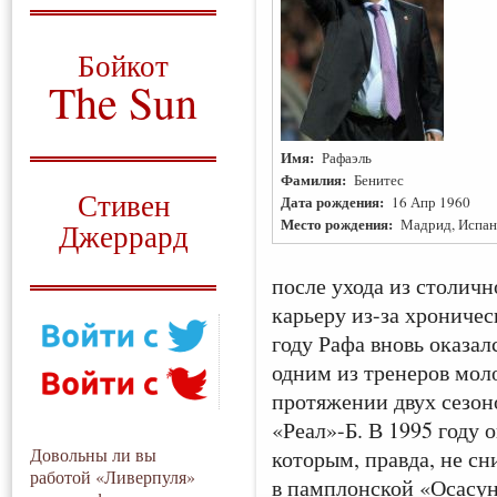
О том, когда появился
и зачем нужен
Бойкот
The Sun
Для тех, у кого всё ещё остались
вопросы
Имя:
Рафаэль
Фамилия:
Бенитес
Русский перевод
Стивен
Дата рождения:
16 Апр 1960
Место рождения:
Мадрид, Испан
Джеррард
Моя история
после ухода из столичн
карьеру из-за хроничес
году Рафа вновь оказалс
одним из тренеров мол
протяжении двух сезон
«Реал»-Б. В 1995 году 
Довольны ли вы
которым, правда, не сн
работой «Ливерпуля»
в памплонской «Осасун