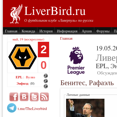
LiverBird.ru
О футбольном клубе «Ливерпуль» по-русски
Главная
Команда
История
Информация
Архив
Форумы
П
Главная
май, 19 (воскресенье)
2
19.05.
Ливе
0
EPL,
Э
Обсужден
EPL
Вулвз
:
Бенитес, Рафаэль
Энфилд
(H)
Личные данные
t.me/TheLiverbird