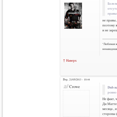
Болелы
отсутс
правы
не правы.
поэтому я
и не заре
___________
"Любимая к
ненавидишь
↑ Наверх
Втр, 21/05/2013 - 10:44
Crowe
Dub н
ровно
Не факт, 
Ди Маттео
месяца , 
стороны ф