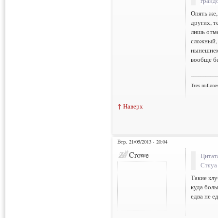
гранд
Опять же,
других, т
лишь отме
сложный, 
нынешнем
вообще бе
___________
Tres millone
↑ Наверх
Втр, 21/05/2013 - 20:04
Crowe
Цитат
Стяуа
Такие кл
куда боль
едва не е