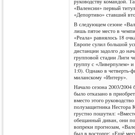
руководству командой. Т
«Валенсии» первый титул
«Депортиво» ставший втор
В следующем сезоне «Вале
лишь пятое место в чемпи
«Реала» равнялось 18 очк
Европе сулил большой ус
дистанции задолго до на
групповой стадии Лиги ч
группу с «Ливерпулем» и 
1:0). Однако в четверть-
миланскому «Интеру».
Начало сезона 2003/2004 
было отказано в приобре
вместо этого руководств
полузащитника Нестора К
грустно пошутил: «Вместо
обещанный диван, они по
вопреки прогнозам, «Вал
был в восторге: «Ещё меся