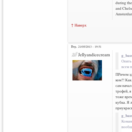
during th
and Chels
Amsterdam
↑ Наверх
Втр, 21/05/2013 - 19:51
Jellyandicecream
g_bass
Опять 
всем п
ПРичем зд
ком?! Как
сам начал
трофей, я
тоже врем
кубка. Я 
приукрас
g_bass
Коман
вообщ