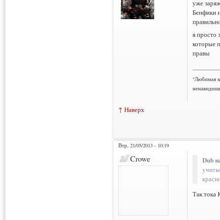
уже заряж
Бенфики н
правильно
я просто 
которые п
правы
___________
"Любимая к
ненавидишь
↑ Наверх
Втр, 21/05/2013 - 10:19
Crowe
Dub н
учиты
красн
Так тока