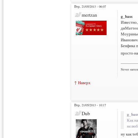
Втр, 21/05/2013 - 06:07
mertzan
g_bass
Известно,
диМаттео
Моуриньо,
Иванович 
Бенфика п
просто-на
___________
Never surre
↑ Наверх
Втр, 21/05/2013 - 10:17
Dub
g_bass
Как н
нелюб
ну как те