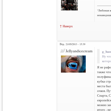
___________
"Любимая к
ненавидишь
↑ Наверх
Втр, 21/05/2013 - 15:39
Jellyandicecream
g_bass
Ну чт
котор
Я не рафо
также что
полуфинал
кубка стр
места был
очков. Пу
Спарта, С
европейск
можно зан
итого - н