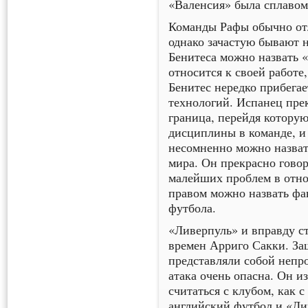
«Валенсия» была сплавом
Команды Рафы обычно от
однако зачастую бывают н
Бенитеса можно назвать 
относится к своей работе,
Бенитес нередко прибега
технологий. Испанец прек
граница, перейдя котору
дисциплины в команде, и 
несомненно можно назват
мира. Он прекрасно говор
малейших проблем в отно
правом можно назвать фан
футбола.
«Ливерпуль» и вправду с
времен Арриго Сакки. З
представляли собой непр
атака очень опасна. Он и
считаться с клубом, как 
английский футбол и «Лив