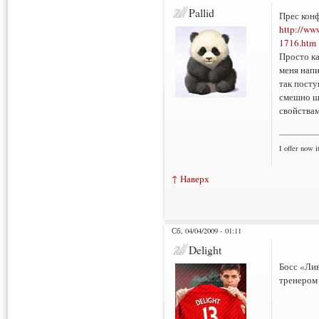
Pallid
Прес кон
http://ww
1716.htm
Просто ка
меня напи
так посту
смешно ш
свойствам
___________
I offer now it
↑ Наверх
Сб, 04/04/2009 - 01:11
Delight
Босс «Лив
тренером 