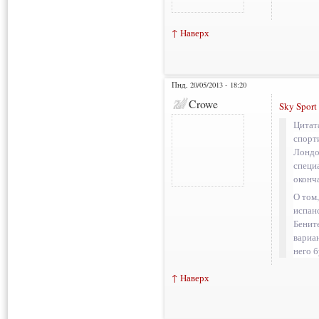
↑ Наверх
Пнд, 20/05/2013 - 18:20
Crowe
Sky Sport
Цитат
спорт
Лондо
специ
оконч
О том
испан
Бенит
вариа
него б
↑ Наверх