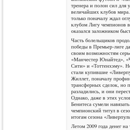
тренера и полон сил для 
величайших клубов мира.
только поначалу ждал ог
клубом Лигу чемпионов в
оказался заложником быст
Часть болельщиков продо
победы в Премьер-лиге да
своим возможностям серь
«Манчестер Юнайтед», «Ч
Сити» и «Тоттенхэму». Н
стали купившие «Ливерпу
Жиллет, поначалу профи
трансферных сделок, но 
разладились, и они перес
Однако, даже в этих усло
Бенитеса сумели навязат
чемпионский титул в сезо
итогам сезона «Ливерпуль
Летом 2009 года денег на