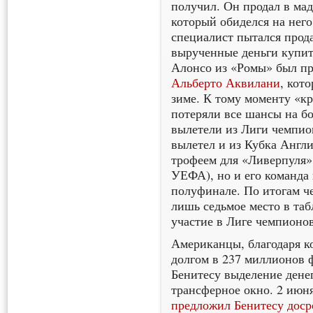
получил. Он продал в ма
который обиделся на него 
специалист пытался прода
вырученные деньги купить
Алонсо из «Ромы» был п
Альберто Аквилани
, кот
зиме. К тому моменту «к
потеряли все шансы на бо
вылетели из Лиги чемпион
вылетел и из Кубка Анг
трофеем для «Ливерпуля»
УЕФА), но и его команда
полуфинале. По итогам ч
лишь седьмое место в та
участие в Лиге чемпионов
Американцы, благодаря к
долгом в 237 миллионов ф
Бенитесу выделение дене
трансферное окно. 2 июня
предложил Бенитесу доср