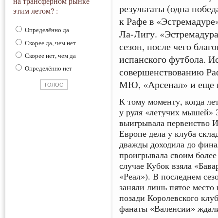
на трансферном рынке
результаты (одна побед
этим летом? :
к Рафе в «Эстремадуре»
Определённо да
Ла-Лигу. «Эстремадура
Скорее да, чем нет
сезон, после чего благ
Скорее нет, чем да
испанского футбола. 
Определённо нет
совершенствованию Раф
МЮ, «Арсенал» и еще 
К тому моменту, когда ле
у руля «летучих мышей» 
выигрывала первенство Ис
Европе дела у клуба скла
дважды доходила до фина
проигрывала своим более
случае Кубок взяла «Бава
«Реал»). В последнем се
заняли лишь пятое место 
позади Королевского клуб
фанаты «Валенсии» ждали