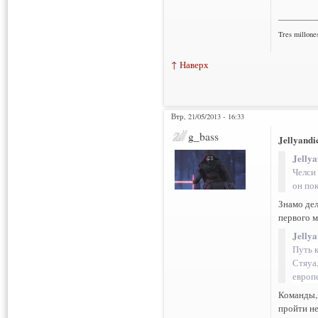
___________
Tres millone
↑ Наверх
Втр, 21/05/2013 - 16:33
Нарушения: 1
g_bass
Jellyand
Jelly
Челси 
он пок
Знамо дел
первого м
Jelly
Путь 
Стяуа,
европ
Команды,
пройти не