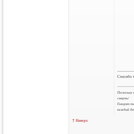
————
Спасибо т
___________
Поскольку 
смерть!
Говорят та
каждый ден
Thank You f
↑ Наверх