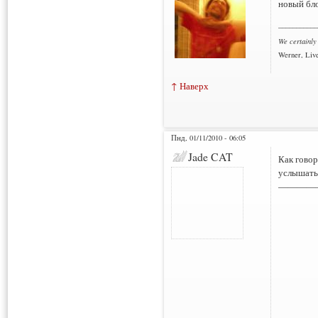
новый бло
___________
We certainly
Werner, Live
↑ Наверх
Пнд, 01/11/2010 - 06:05
Jade CAT
Как говор
услышать
————