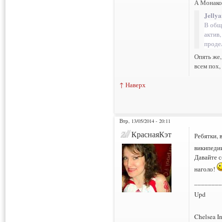
А Монако?
Jelly
В обще
актив,
продел
Опять же,
всем пох,
↑ Наверх
Втр, 13/05/2014 - 20:11
КраснаяКэт
Ребятки, 
википеди
Давайте с
наголо!
________
Upd
Chelsea I