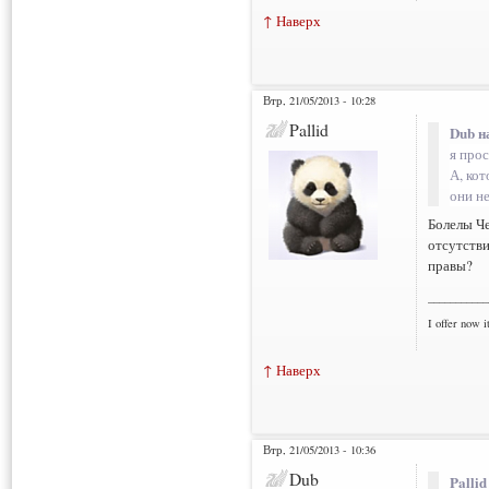
↑ Наверх
Втр, 21/05/2013 - 10:28
Pallid
Dub н
я прос
А, ко
они н
Болелы Че
отсутстви
правы?
___________
I offer now it
↑ Наверх
Втр, 21/05/2013 - 10:36
Dub
Pallid