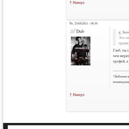
↑ Наверх
Чт, 23/05/2013 - 09:39
Dub
g_bass
Это им
привя
Глеб, ты 
чем мерят
трофей, а
___________
"Любимая к
ненавидишь
↑ Наверх