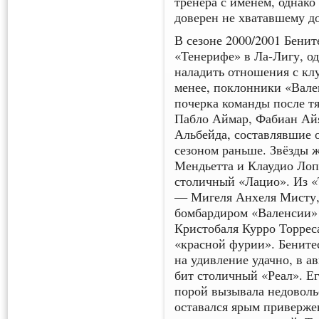
тренера с именем, однак
доверен не хватавшему до
В сезоне 2000/2001 Бени
«Тенерифе» в Ла-Лигу, од
наладить отношения с кл
менее, поклонники «Вале
почерка команды после тя
Пабло Аймар, Фабиан Ай
Альбейда, составлявшие 
сезоном раньше. Звёзды 
Мендьетта и Клаудио Лоп
столичный «Лацио». Из «
— Мигеля Анхеля Мисту,
бомбардиром «Валенсии» в
Кристобаля Курро Торреса
«красной фурии». Бените
на удивление удачно, в ав
бит столичный «Реал». Е
порой вызывала недоволь
оставался ярым приверже