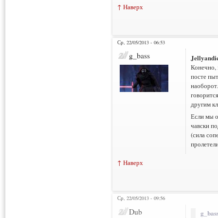
↑ Наверх
Ср, 22/05/2013 - 06:53
g_bass
Jellyand
Конечно, 
посте пыт
наоборот.
говорится
другим кл
Если мы о
чавски по
(сила соп
пролетели 
↑ Наверх
Ср, 22/05/2013 - 09:56
Нарушения: 2
Dub
g_bass