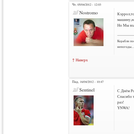
Чт, 05/04/2012 - 12:03
Nostromo
Кэррол,т
машину,на
Но Мы вз
___________
Корабли по
непогоды..
↑ Наверх
Пнд, 16/04/2012 - 10:47
Sentinel
С Днём Р
Спасибо т
раз!
YNWA!