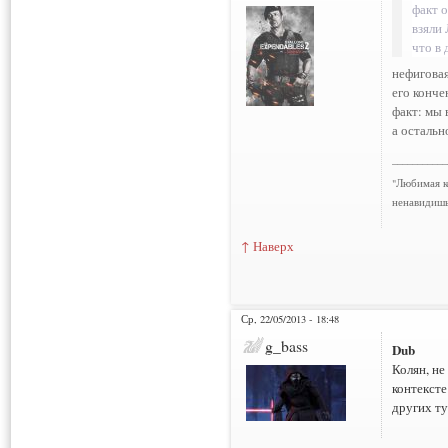
факт 
взяли 
что в 
нефиговая
его конче
факт: мы 
а остальн
___________
"Любимая к
ненавидишь
↑ Наверх
Ср, 22/05/2013 - 18:48
g_bass
Dub
Колян, не
контексте
других т