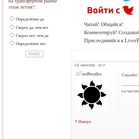
на трансферном рынке
этим летом? :
Определённо да
Читай! Общайся!
Скорее да, чем нет
Комментируй! Создава
Скорее нет, чем да
Присоединяйся к LiverB
Определённо нет
Сб, 04/01/2020 - 10:17
redbeatles
Спасибо!
___________
UA*062*DN
↑ Наверх