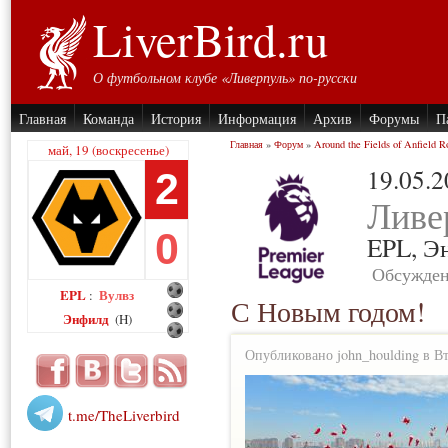
LiverBird.ru
О футбольном клубе «Ливерпуль» по-русски
Главная
Команда
История
Информация
Архив
Форумы
П
Главная
»
Форум
»
Around the Fields of Anfield R
май, 19 (воскресенье)
19.05.
2
Ливе
0
EPL,
Э
Обсужден
EPL
Вулвз
:
С Новым годом!
Энфилд
(H)
Опубликовано john_houlding в Втр
t.me/TheLiverbird