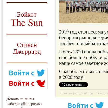
О том, когда появился
и зачем нужен
Бойкот
The Sun
Для тех, у кого всё ещё остались
2019 год стал весьма 
вопросы
беспроигрышная серия
Русский перевод
трофея, новый контра
Стивен
Джеррард
Пусть 2020 снова побь
ешё больше побед и ра
Моя история
наше самое заветное же
Спасибо, что вы с нам
в 2020 году!
Блог → john_houlding
Войдит
Довольны ли вы
работой «Ливерпуля»