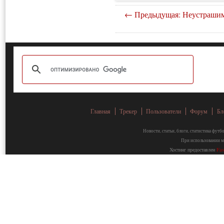
← Предыдущая: Неустраши
Главная
Трекер
Пользователи
Форум
Бл
Новости, статьи, блоги, статистика фут
При использовании ма
Хостинг предоставлен
Fa