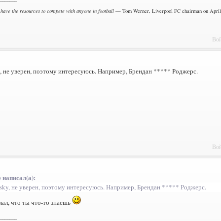
 have the resources to compete with anyone in football
— Tom Werner, Liverpool FC chairman on April 
Вой
, не уверен, поэтому интересуюсь. Например, Брендан ***** Роджерс.
Вой
 написал(а):
sky, не уверен, поэтому интересуюсь. Например, Брендан ***** Роджерс.
мал, что ты что-то знаешь
_______