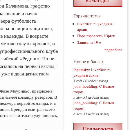
од Бэллимена, графство
разование и начал
Горячие темы
рьера футболиста
LiverBird.ru уходит в
л на позиции защитника,
архив
е надежды. В возрасте
Пора взрослеть, Юрген
Запись на 19-е
иметили скауты «роялс», и
подробнее
лупрофессионального клуба
глийский «Рединг». Но не
Новое в блогах
казалось на первый взгляд -
Ingumsky
:
LiverBird.ru
 уже в двадцатилетнем
уходит в архив
1 год 14 недель
назад
john_houlding
:
C Новым
л Жозе Моуриньо, предложив
годом!
зглавлял команду резервов. В
5 лет 31 неделя
назад
енеджера первой команды, и в
john_houlding
:
С Новым
годом!
иньо. Брендан выиграл всего
6 лет 31 неделя
назад
ьтаты значительно улучшились,
Поддержите