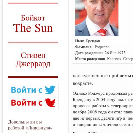
О том, когда появился
и зачем нужен
Бойкот
The Sun
Для тех, у кого всё ещё остались
вопросы
Имя:
Брендан
Фамилия:
Роджерс
Русский перевод
Дата рождения:
Стивен
26 Янв 1973
Место рождения:
Карнлах, Севе
Джеррард
Моя история
наследственные проблемы 
возрасте.
Однако Роджерс продолжал раб
Брендану в 2004 году аналоги
процессе работы у североирла
ноябре 2008 года он стал гла
две из первых десяти игр в че
Довольны ли вы
и «шершни» закончили сезон 
работой «Ливерпуля»