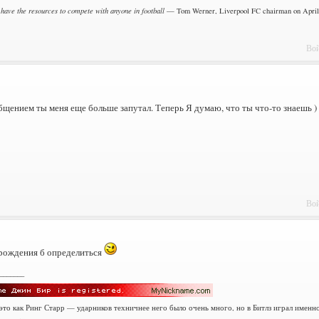
 have the resources to compete with anyone in football
— Tom Werner, Liverpool FC chairman on April 
Вой
щением ты меня еще больше запутал. Теперь Я думаю, что ты что-то знаешь )
Вой
 рождения б определиться
_______
 это как Ринг Старр — ударников техничнее него было очень много, но в Битлз играл именн