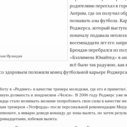
родителями переехал в гор
Антрим, где он получил об
познавать азы футбола. Ка
Роджерса, который выступа
поначалу подавала неплохи
восемнадцати лет его запр
Брендан перебрался из по
рная Ирландия
«Бэллимена Юнайтед» в ан
всё было так радужно, как 
со здоровьем положили конец футбольной карьере Роджерса
оту в «Рединге» в качестве тренера молодежи, где его и примети
чную должность в лондонском «Челси». В 2006 году Роджерс уже во
ндца стало возникать желание попробовать свои силы в качестве м
вным тренером «Уотфорда» после персональной рекомендации Моур
мпионате, к январю доведя команду до зоны вылета, но затем резул
тринадцатыми, избежав вылета.