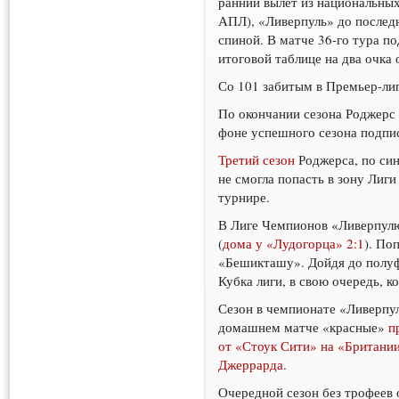
ранний вылет из национальных
АПЛ), «Ливерпуль» до последн
спиной. В матче 36-го тура 
итоговой таблице на два очка
Со 101 забитым в Премьер-лиг
По окончании сезона Роджерс 
фоне успешного сезона подпис
Третий сезон
Роджерса, по син
не смогла попасть в зону Лиги
турнире.
В Лиге Чемпионов «Ливерпулю»
(
дома у «Лудогорца» 2:1
). По
«Бешикташу». Дойдя до полуф
Кубка лиги, в свою очередь, 
Сезон в чемпионате «Ливерпул
домашнем матче «красные»
п
от «Стоук Сити» на «Британии
Джеррарда
.
Очередной сезон без трофеев 