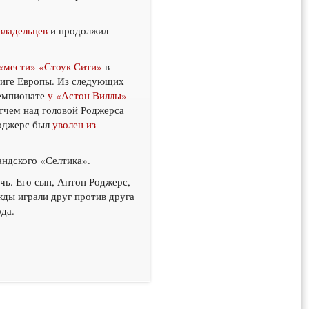
владельцев
и продолжил
«мести» «Стоук Сити»
в
 Лиге Европы. Из следующих
емпионате
у «Астон Виллы»
атчем над головой Роджерса
Роджерс был
уволен из
андского «Селтика».
очь. Его сын, Антон Роджерс,
жды играли друг против друга
ода.