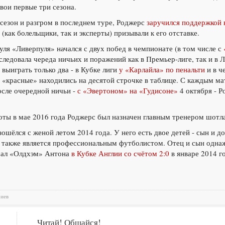
вои первые три сезона.
сезон и разгром в последнем туре, Роджерс
заручился поддержкой 
 (как болельщики, так и эксперты) призывали к его отставке.
ля «Ливерпуля» начался с двух побед в чемпионате (в том числе с
оследовала череда ничьих и поражений как в Премьер-лиге, так и в
выиграть только два - в Кубке лиги
у «Карлайла» по пенальти
и в ч
и «красные» находились на десятой строчке в таблице. С каждым м
после очередной ничьи -
с «Эвертоном» на «Гудисоне»
4 октября - 
оты в мае 2016 года Роджерс был назначен главным тренером шотл
ошёлся с женой летом 2014 года. У него есть двое детей - сын и д
и также является профессиональным футболистом. Отец и сын одна
рал «Олдхэм» Антона
в Кубке Англии со счётом 2:0
в январе 2014 г
риев
Читай! Общайся!