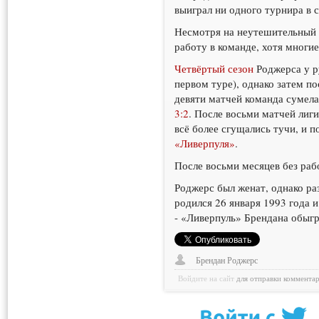
выиграл ни одного турнира в с
Несмотря на неутешительный 
работу в команде, хотя многие
Четвёртый сезон
Роджерса у ру
первом туре), однако затем п
девяти матчей команда сумела 
3:2
. После восьми матчей лиг
всё более сгущались тучи, и 
«Ливерпуля»
.
После восьми месяцев без раб
Роджерс был женат, однако раз
родился 26 января 1993 года 
- «Ливерпуль» Брендана обыг
Брендан Роджерс
Войдите на сайт
для отправки коммента