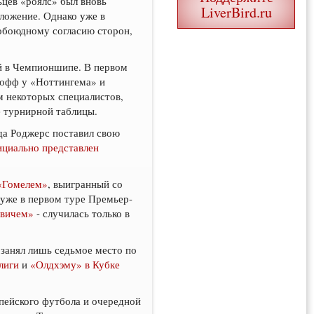
ьцев «роялс» был вновь
LiverBird.ru
ложение. Однако уже в
 обоюдному согласию сторон,
ий в Чемпионшипе. В первом
й-офф у «Ноттингема» и
м некоторых специалистов,
е турнирной таблицы.
да Роджерс поставил свою
циально представлен
 «Гомелем»
, выигранный со
 уже в первом туре Премьер-
рвичем»
- случилась только в
занял лишь седьмое место по
лиги
и
«Олдхэму» в Кубке
опейского футбола и очередной