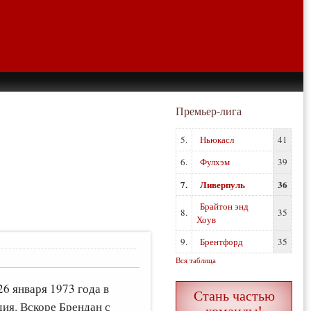
Премьер-лига
5.
Ньюкасл
41
6.
Фулхэм
39
7.
Ливерпуль
36
Брайтон энд
8.
35
Хоув
9.
Брентфорд
35
Вся таблица
6 января 1973 года в
Стань частью
ия. Вскоре Брендан с
команды!