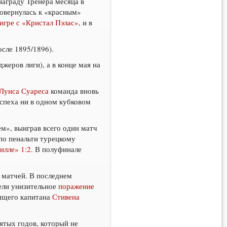
награду Тренера месяца в
повернулась к «красным»
 игре с «Кристал Пэлас»
, и в
осле 1895/1896).
еров лиги), а в конце мая на
Луиса Суареса
команда вновь
успеха ни в одном кубковом
м», выиграв всего один матч
 по пенальти турецкому
илле» 1:2
. В полуфинале
и матчей. В последнем
пели унизительное
поражение
дящего капитана
Стивена
ятых годов, который не