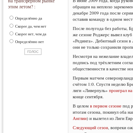
В июне 2009 года, когда руков
на трансферном рынке
этим летом? :
обращен на неплохо зарекомен
декабре 2009 года после сери
Определённо да
оставив команду в одном мест
Скорее да, чем нет
После полугода без работы, Б
Скорее нет, чем да
же сезоне Роджерс вывел клуб
«Рединга». Дебютный сезон в
Определённо нет
они не только сохранили проп
Несмотря на нежелание владел
подпись под трёхлетним согл
общественности в качестве но
Первым матчем североирландц
счётом 1:0. Спустя неделю Б
лиги «Ливерпуль»
проиграл н
конце сентября.
В целом
в первом сезоне
под р
итогам сезона, покинул оба н
Англии
) и вылетел из Лиги Евр
Следующий сезон
, вопреки о