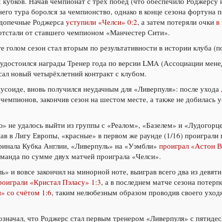
 кубков. Начав чемпионат с трёх побед (что обеспечило Роджерсу 
его тура боролся за чемпионство, однако в конце сезона фортуна 
подопечные Роджерса
уступили «Челси» 0:2
, а затем потеряли очки
в
 отстали от ставшего чемпионом «Манчестер Сити».
е голом сезон стал вторым по результативности в истории клуба (п
удостоился награды Тренер года по версии LMA (Ассоциации менедж
ал новый четырёхлетний контракт с клубом.
усоиде, вновь получился неудачным для «Ливерпуля»: после ухода
 чемпионов, закончив сезон на шестом месте, а также не добилась 
 не удалось выйти из группы с «Реалом», «Базелем» и «Лудогорце
пав в Лигу Европы, «красные» в первом же раунде (1/16) проиграли
инала Кубка Англии, «Ливерпуль» на «Уэмбли»
проиграл «Астон В
команда по сумме двух матчей проиграла «Челси».
ь» и вовсе закончил на минорной ноте, выиграв всего два из девят
роиграли «Кристал Пэласу» 1:3
, а в последнем матче сезона потер
» со счётом 1:6
, таким нелюбезным образом проводив своего ухо
означал, что Роджерс стал первым тренером «Ливерпуля» с пятидес