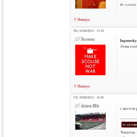
We certainly
↑ Наверх
Пт, 01/06/2012 - 15:30
Scouse
Ingumsky
Этим сооб
↑ Наверх
Сб, 02/06/2012 - 16:28
dzien-Blr
с местом
___________
"Каррагер,