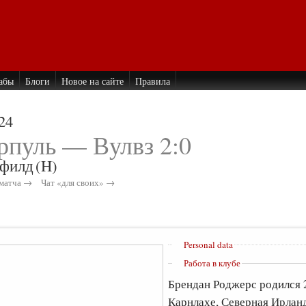
абы
Блоги
Новое на сайте
Правила
24
рпуль — Вулвз 2:0
филд
(H)
матча →
Чат «для своих» →
Personal data
Работа в клубе
Брендан Роджерс родился 2
Карнлахе, Северная Ирланд