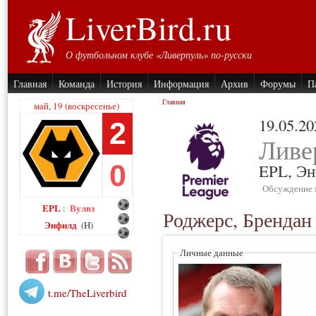
LiverBird.ru
О футбольном клубе «Ливерпуль» по-русски
Главная
Команда
История
Информация
Архив
Форумы
П
Главная
май, 19 (воскресенье)
19.05.20
2
Ливе
0
EPL,
Эн
Обсуждение 
EPL
Вулвз
:
Роджерс, Брендан
Энфилд
(H)
Личные данные
t.me/TheLiverbird