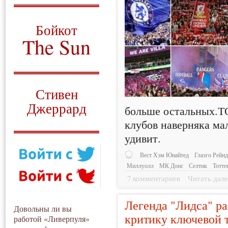
О том, когда появился
и зачем нужен
Бойкот
The Sun
Для тех, у кого всё ещё остались
вопросы
Русский перевод
Стивен
Джеррард
больше остальных.Т
клубов наверняка ма
Моя история
удивит.
Вест Хэм Юнайтед
Глазго Рейн
Миллуолл
МК Донс
Селтик
Тотте
7 комментариев
Читать дале
Легенда "Лидса" ра
Довольны ли вы
критику ключевой 
работой «Ливерпуля»