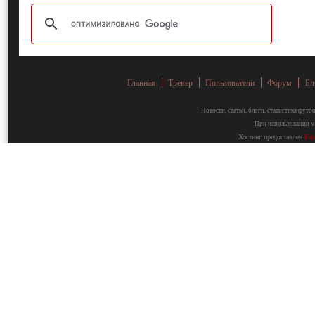
Главная
Трекер
Пользователи
Форум
Бл
Новости, статьи, блоги, статистика фут
При использовании ма
Хостинг предоставлен
Fa