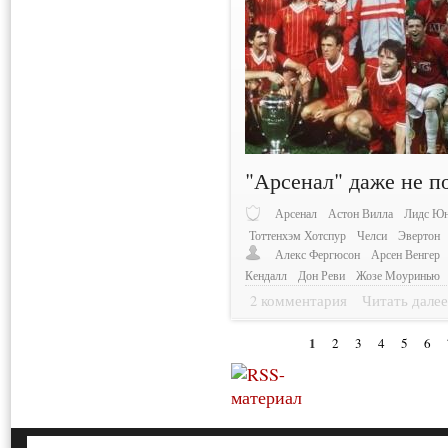
"Арсенал" даже не по
Арсенал
Астон Вилла
Лидс Юн
Тоттенхэм Хотспур
Челси
Эвертон
Алекс Фергюсон
Арсен Венгер
Кендалл
Дон Реви
Жозе Моуринью
2 комментария
Читать дале
1
2
3
4
5
6