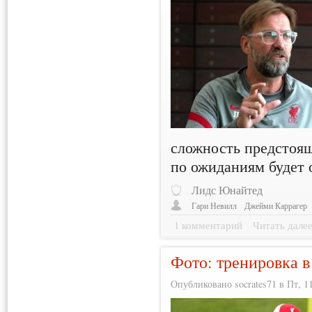
сложность предстоящ
по ожиданиям будет
Лидс Юнайтед
Гари Невилл
Джейми Каррагер
1 комментарий
Читать дале
Фото: тренировка в
Опубликовано socrates71 в Пт, 11