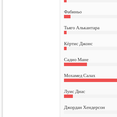
Фабиньо
Тьяго Алькантара
Кёртис Джонс
Садио Мане
Мохамед Салах
Луис Диас
Джордан Хендерсон