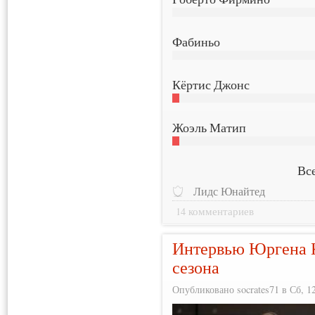
Фабиньо
Кёртис Джонс
Жоэль Матип
Все
Лидс Юнайтед
14 комментариев
Интервью Юргена 
сезона
Опубликовано socrates71 в Сб, 12