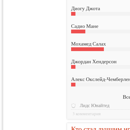
Диогу Джота
Садио Мане
Мохамед Салах
Джордан Хендерсон
Алекс Окслейд-Чемберле
Все
Лидс Юнайтед
3 комментария
Кто стал лучшим иг