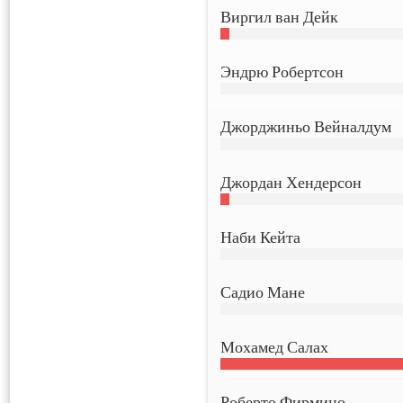
Виргил ван Дейк
Эндрю Робертсон
Джорджиньо Вейналдум
Джордан Хендерсон
Наби Кейта
Садио Мане
Мохамед Салах
Роберто Фирмино