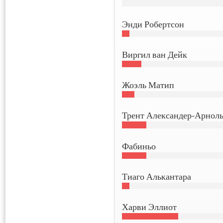
Энди Робертсон
Виргил ван Дейк
Жоэль Матип
Трент Александер-Арнол
Фабиньо
Тиаго Алькантара
Харви Эллиот