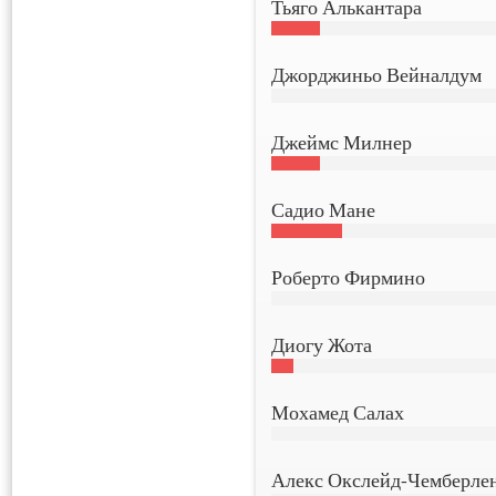
Тьяго Алькантара
Джорджиньо Вейналдум
Джеймс Милнер
Садио Мане
Роберто Фирмино
Диогу Жота
Мохамед Салах
Алекс Окслейд-Чемберле