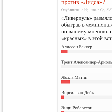
против «Лидса»?
Опубликовано Иришка в Ср, 23/0
«Ливерпуль» размялс
обыграв в чемпионате
по вашему мнению, 
«красных» в этой вст
Алиссон Беккер
Трент Александер-Арнол
Жоэль Матип
Виргил ван Дейк
Энди Робертсон