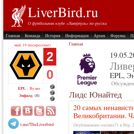
LiverBird.ru
О футбольном клубе «Ливерпуль» по-русски
Главная
Команда
История
Информация
Архив
Форумы
П
Главная
май, 19 (воскресенье)
2
19.05.
Ливе
0
EPL,
Э
Обсужден
EPL
Вулвз
:
Лидс Юнайтед
Энфилд
(H)
20 самых ненавист
Великобритании. Ча
t.me/TheLiverbird
Опубликовано socrates71 в Втр, 2