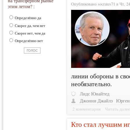
на трансферном рынке
Опубликовано socrates71 в Чт, 24
этим летом? :
Определённо да
Скорее да, чем нет
Скорее нет, чем да
Определённо нет
линии обороны в сво
необязательно.
Лидс Юнайтед
Джонни Джайлз
Юрген
2 комментария
Читать дале
Кто стал лучшим и